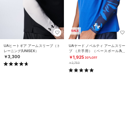
SALE
UAヒートギア アームスリーブ（ト
UAヤード ノベルティ アームスリー
レーニング/UNISEX）
ブ （片手用）（ベースボール/ME
N）
￥3,300
￥1,925
30%OFF
￥2,750