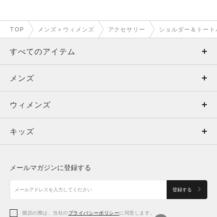
TOP
メンズ＋ウィメンズ
アクセサリー
ショルダー＆トート
すべてのアイテム
メンズ
メンズ
ウィメンズ
トップス
ウィメンズ
キッズ
トップス
ボトムス
キッズ
トップス
ボトムス
シューズ
シューズ
メールマガジンに登録する
ボトムス
シューズ
アクセサリー
アクセサリー
登録する
シューズ
アクセサリー
購読の際は、当社の
プライバシーポリシー
に同意します。