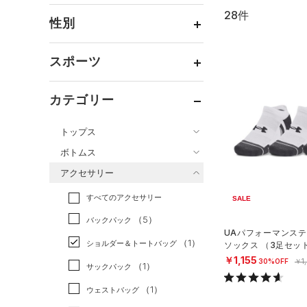
28件
通常価格
（23）
性別
セール
（5）
メンズ
（25）
スポーツ
ウィメンズ
（15）
ベースボール
（1）
ボーイズ
（3）
カテゴリー
バスケットボール
（4）
ガールズ
（3）
トップス
ゴルフ
（1）
ユニセックス
（15）
ボトムス
トレーニング
すべてのトップス
（11）
アクセサリー
すべてのボトムス
ランニング
（2）
（56）
ベースレイヤー
すべてのアクセサリー
（10）
スポーツスタイル
（2）
レギンス&タイツ
SALE
（78）
Tシャツ
（5）
アメリカンフットボール
バックパック
（16）
ショートパンツ
（15）
タンクトップ
UAパフォーマンステ
（0）
（1）
ショルダー＆トートバッグ
ソックス （3足セッ
（3）
パンツ(ロングパンツ)
（18）
ポロシャツ
サッカー
（7）
グ/UNISEX）
￥1,155
30%OFF
￥1
（1）
サックパック
（0）
スウェット＆フリース
（8）
ロングTシャツ
リカバリー
（0）
（1）
ウェストバッグ
（5）
アンダーウェア
（0）
パーカー&トレーナー
その他
（0）