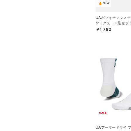
HEATGEAR ARMOUR(ヒート
NEW
ギアアーマー)
（0）
STORM(ストーム)
（0）
UAパフォーマンステ
ソックス （3足セッ
COLDGEAR INFRARED(コー
グ/UNISEX）
￥1,760
ルドギアインフラレッド)
（0）
AUXETIC(オーゼティック)
（0）
Charged Cotton(チャージド
コットン)
（0）
Rival Fleece(ライバルフリー
ス)
（0）
Armour Fleece(アーマーフリ
ース)
（0）
SALE
UAアーマードライ 