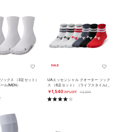
SALE
 ソックス （3足セット）
UAエッセンシャル クオーター ソック
ール/MEN）
ス （6足セット）（ライフスタイル/KI
DS）
￥1,540
30%OFF
￥2,200