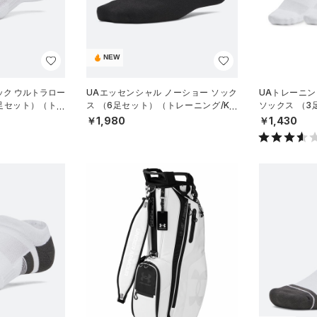
NEW
ック ウルトラロー
UAエッセンシャル ノーショー ソック
UAトレーニン
3足セット）（トレ
ス （6足セット）（トレーニング/KID
ソックス （
S）
グ/UNISEX）
￥1,980
￥1,430