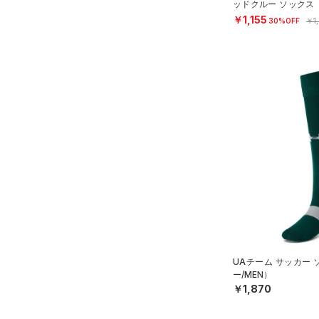
ッドクルー ソックス
ル/UNISEX）
￥1,155
30%OFF
￥1
UAチーム サッカー
ー/MEN）
￥1,870