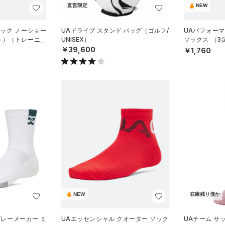
直営限定
NEW
ック ノーショー
UAドライブ スタンド バッグ（ゴルフ/
UAパフォー
ト）（トレーニン
UNISEX）
ソックス （
グ/UNISEX）
￥39,600
￥1,760
NEW
在庫残り僅か
プレーメーカー ミ
UAエッセンシャル クオーター ソック
UAチーム サ