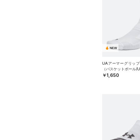
（3）
ウォーターボトル
（4）
その他
シューズ
すべてのシューズ
サイズ
NEW
（33）
スポーツシューズ
YS(130cm)
カラー
（10）
スパイク
UAアーマーグリップ
YM(140cm)
（バスケットボール/UN
スポーツスタイルシューズ
￥1,650
YL(150cm)
（10）
ブラック
ホワイト
ブラウン
グリーン
XS
（3）
サンダル
S
M
ブルー
パープル
レッド
イエロー
L
ONESIZE
オレンジ
その他