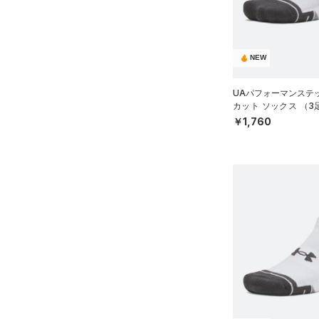
価格
テクノロジー
NEW
～
円
円
FLOW(フロー)
（0）
UAパフォーマンステ
在庫
カット ソックス （
HOVR(ホバー)
（0）
ーニング/UNISEX）
￥1,760
在庫あり
CHARGED(チャージド)
（0）
限定
MICRO G(マイクロＧ)
（0）
直営限定
（0）
コレクション
TRIBASE(トライベース)
公式サイト限定
（0）
（0）
プロジェクトロック
（0）
在庫残りわずか
（3）
RUSH(ラッシュ)
（0）
ステフィン・カリー
（0）
ISO-CHILL(アイソチル)
（0）
アジア限定
（0）
Tech(テック)
（0）
COLDGEAR ARMOUR(コール
ドギアアーマー)
（0）