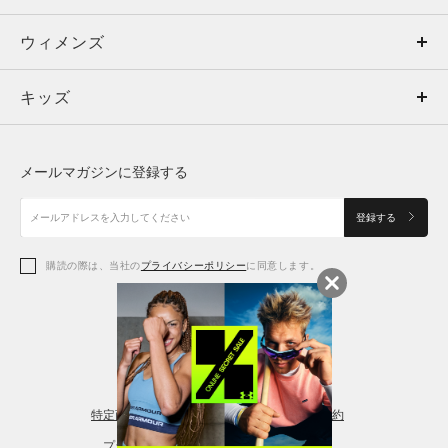
ウィメンズ
トップス
ウィメンズ
キッズ
トップス
ボトムス
キッズ
トップス
ボトムス
シューズ
シューズ
メールマガジンに登録する
ボトムス
シューズ
アクセサリー
アクセサリー
登録する
シューズ
アクセサリー
購読の際は、当社の
プライバシーポリシー
に同意します。
アクセサリー
スポーツブラ
レギンス＆タイツ
特定商取引法に基づく通販の表記
会員規約
プライバシーポリシー