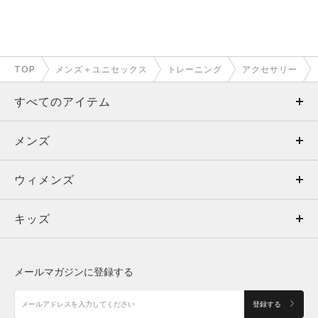
TOP
メンズ＋ユニセックス
トレーニング
アクセサリー
すべてのアイテム
メンズ
メンズ
ウィメンズ
トップス
ウィメンズ
キッズ
トップス
ボトムス
キッズ
トップス
ボトムス
シューズ
シューズ
メールマガジンに登録する
ボトムス
シューズ
アクセサリー
アクセサリー
登録する