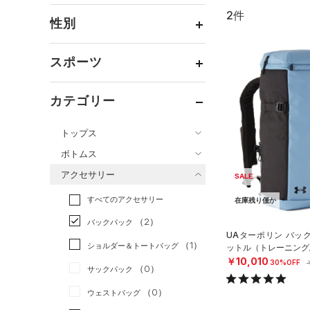
2件
通常価格
（0）
性別
セール
（2）
メンズ
（2）
スポーツ
ウィメンズ
（2）
ベースボール
（0）
ボーイズ
（0）
カテゴリー
バスケットボール
（0）
ガールズ
（0）
トップス
ゴルフ
（0）
ユニセックス
（2）
ボトムス
トレーニング
すべてのトップス
（2）
アクセサリー
SALE
すべてのボトムス
ランニング
（0）
（0）
ベースレイヤー
すべてのアクセサリー
（0）
スポーツスタイル
（0）
レギンス&タイツ
在庫残り僅か
（0）
Tシャツ
（2）
アメリカンフットボール
バックパック
（1）
ショートパンツ
（0）
タンクトップ
UAターポリン バック
（0）
（1）
ショルダー＆トートバッグ
ットル（トレーニング/U
（1）
パンツ(ロングパンツ)
（0）
ポロシャツ
サッカー
（0）
￥10,010
30%OFF
（0）
サックパック
（0）
スウェット＆フリース
（0）
ロングTシャツ
リカバリー
（0）
（0）
ウェストバッグ
（0）
アンダーウェア
（0）
パーカー&トレーナー
その他
（0）