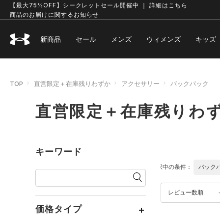
【最大75%OFF】シークレットセール開催中 ｜ 詳細はこちら
商品のお届けに関するお知らせ
新商品
セール
メンズ
ウィメンズ
キッズ
TOP
直営限定＋在庫残りわずか
アクセサリー
バックパック
直営限定＋在庫残りわず
キーワード
選択中の条件：
バック
レビュー数順
価格タイプ