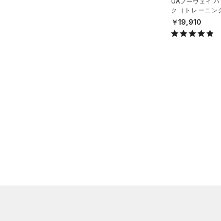
UAノーウェイ 
（0）
ク（トレーニング/
ウォーターボトル
X）
￥19,910
（0）
その他
シューズ
すべてのシューズ
サイズ
（0）
スポーツシューズ
ONESIZE
カラー
（0）
スパイク
スポーツスタイルシューズ
（0）
価格
ブラック
ホワイト
ブラウン
グリーン
（0）
サンダル
テクノロジー
～
円
円
ブルー
パープル
レッド
イエロー
FLOW(フロー)
（0）
HOVR(ホバー)
（0）
オレンジ
その他
CHARGED(チャージド)
（0）