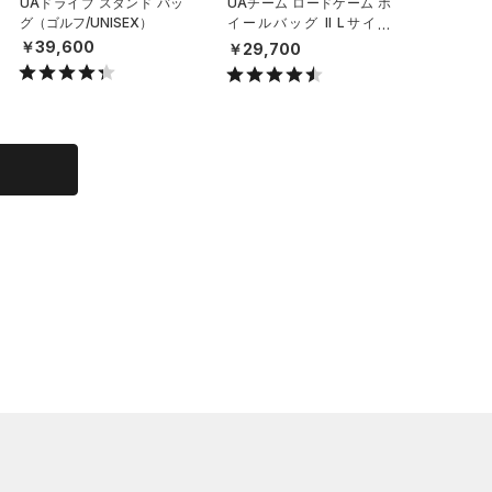
UAドライブ スタンド バッ
UAチーム ロードゲーム ホ
UAステ
グ（ゴルフ/UNISEX）
イールバッグ II Lサイズ
クラッシ
（トレーニング/MEN）
（ライフ
￥39,600
￥29,700
￥6,49
X）