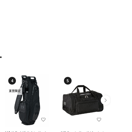
ー
4
5
6
直営限定