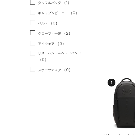
（1）
ダッフルバッグ
（0）
スカート
（0）
ジャケット
（0）
キャップ＆ビーニー
（0）
スイムウェア
（0）
ジャージ
（0）
ベルト
（0）
ベスト
（2）
グローブ・手袋
（1）
ダウン・コート
（0）
アイウェア
（0）
スポーツブラ
リストバンド＆ヘッドバンド
（0）
セットアップ
（0）
（0）
スイムウェア
（0）
スポーツマスク
（0）
ソックス
1
（0）
ネックウォーマー
（0）
スリーブ
（0）
タオル
（0）
ボール
（0）
イヤホン＆ヘッドホン