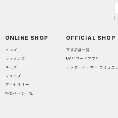
MICRO G(マイクロＧ)
（0）
TRIBASE(トライベース)
（0）
RUSH(ラッシュ)
（0）
ISO-CHILL(アイソチル)
（0）
ONLINE SHOP
OFFICIAL SHOP
Tech(テック)
（0）
COLDGEAR ARMOUR(コール
メンズ
直営店舗一覧
ドギアアーマー)
（0）
ウィメンズ
UAリワードアプリ
HEATGEAR ARMOUR(ヒート
キッズ
アンダーアーマー コミュニ
ギアアーマー)
（0）
シューズ
STORM(ストーム)
（2）
COLDGEAR INFRARED(コー
アクセサリー
ルドギアインフラレッド)
特集ページ一覧
（0）
AUXETIC(オーゼティック)
（0）
Charged Cotton(チャージド