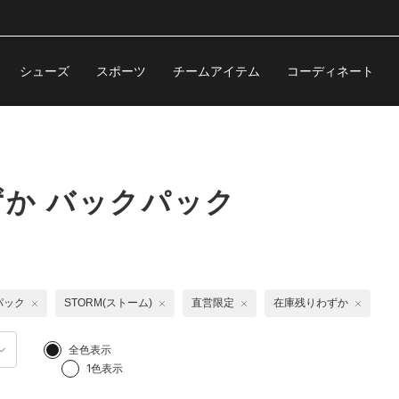
シューズ
スポーツ
チームアイテム
コーディネート
か バックパック
パック
STORM(ストーム)
直営限定
在庫残りわずか
全色表示
1色表示