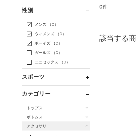
0件
通常価格
（0）
性別
セール
（0）
メンズ
（0）
ウィメンズ
（0）
該当する
ボーイズ
（0）
ガールズ
（0）
ユニセックス
（0）
スポーツ
ベースボール
（0）
カテゴリー
バスケットボール
（0）
トップス
ゴルフ
（0）
ボトムス
トレーニング
すべてのトップス
（0）
アクセサリー
すべてのボトムス
ランニング
（0）
（18）
ベースレイヤー