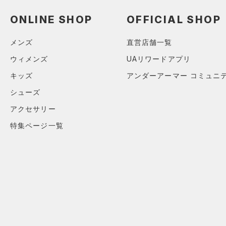
ソックス
（0）
ネックウォーマー
ONLINE SHOP
OFFICIAL SHOP
（0）
スリーブ
メンズ
直営店舗一覧
（0）
タオル
ウィメンズ
UAリワードアプリ
（0）
ボール
キッズ
アンダーアーマー コミュニ
（0）
イヤホン＆ヘッドホン
シューズ
（2）
ウォーターボトル
アクセサリー
（9）
その他
特集ページ一覧
シューズ
すべてのシューズ
サイズ
（15）
スポーツシューズ
カテゴリーを選択してください。
カラー
（0）
スパイク
スポーツスタイルシューズ
（15）
価格