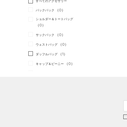
すべてのアクセサリー
（9）
スポーツスタイル
（0）
レギンス&タイツ
（15）
Tシャツ
（0）
アメリカンフットボール
バックパック
（18）
ショートパンツ
（1）
タンクトップ
（0）
ショルダー＆トートバッグ
（7）
パンツ(ロングパンツ)
（0）
ポロシャツ
（0）
サッカー
（0）
（2）
スウェット＆フリース
（5）
ロングTシャツ
リカバリー
（0）
（0）
サックパック
（4）
アンダーウェア
（1）
パーカー&トレーナー
その他
（0）
（0）
ウェストバッグ
（0）
スカート
（2）
ジャケット
（1）
ダッフルバッグ
（0）
スイムウェア
（2）
ジャージ
（0）
キャップ＆ビーニー
（0）
ベスト
（0）
ベルト
（2）
ダウン・コート
（2）
グローブ・手袋
（2）
スポーツブラ
（7）
アイウェア
（0）
セットアップ
リストバンド＆ヘッドバンド
（0）
（0）
スイムウェア
（0）
スポーツマスク
（0）