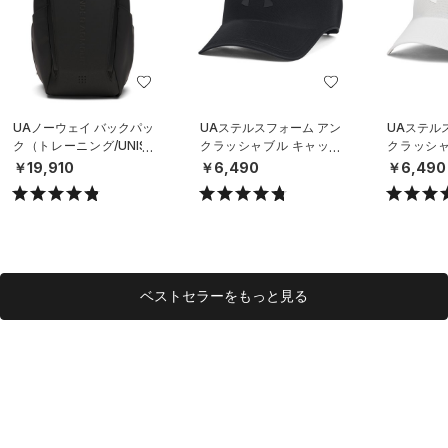
UAノーウェイ バックパッ
UAステルスフォーム アン
UAステル
ク（トレーニング/UNISE
クラッシャブル キャップ
クラッシャ
X）
（ライフスタイル/UNISE
（ライフスタ
￥19,910
￥6,490
￥6,490
X）
X）
ベストセラーをもっと見る