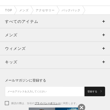
TOP
メンズ
アクセサリー
バックパック
すべてのアイテム
メンズ
メンズ
ウィメンズ
トップス
ウィメンズ
キッズ
トップス
ボトムス
キッズ
トップス
ボトムス
シューズ
シューズ
メールマガジンに登録する
ボトムス
シューズ
アクセサリー
アクセサリー
登録する
シューズ
アクセサリー
購読の際は、当社の
プライバシーポリシー
に同意します。