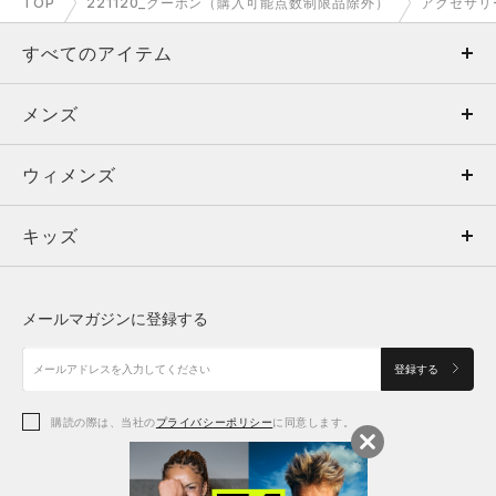
TOP
221120_クーポン（購入可能点数制限品除外）
アクセサリ
すべてのアイテム
メンズ
メンズ
ウィメンズ
トップス
ウィメンズ
キッズ
トップス
ボトムス
キッズ
トップス
ボトムス
シューズ
シューズ
メールマガジンに登録する
ボトムス
シューズ
アクセサリー
アクセサリー
登録する
シューズ
アクセサリー
購読の際は、当社の
プライバシーポリシー
に同意します。
アクセサリー
スポーツブラ