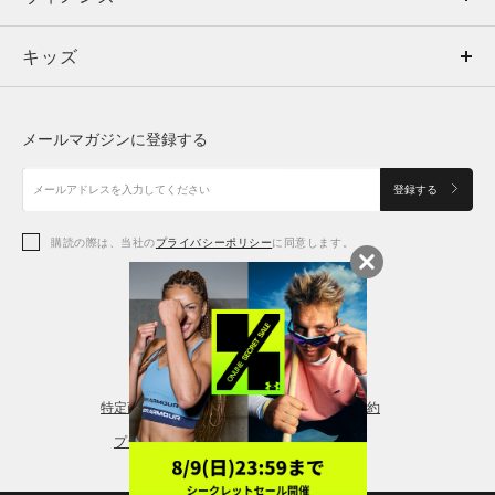
キッズ
トップス
ボトムス
キッズ
トップス
ボトムス
シューズ
シューズ
メールマガジンに登録する
ボトムス
シューズ
アクセサリー
アクセサリー
登録する
シューズ
アクセサリー
購読の際は、当社の
プライバシーポリシー
に同意します。
アクセサリー
スポーツブラ
レギンス＆タイツ
特定商取引法に基づく通販の表記
会員規約
プライバシーポリシー