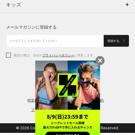
キッズ
トップス
ボトムス
キッズ
トップス
ボトムス
シューズ
シューズ
メールマガジンに登録する
ボトムス
シューズ
アクセサリー
アクセサリー
登録する
シューズ
アクセサリー
購読の際は、当社の
プライバシーポリシー
に同意します。
アクセサリー
スポーツブラ
レギンス＆タイツ
特定商取引法に基づく通販の表記
会員規約
プライバシーポリシー
© 2026 Copyright DOME Corporation. All Rights Reserved.