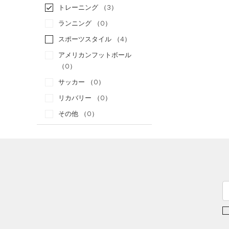
トレーニング
（3）
ランニング
（0）
スポーツスタイル
（4）
アメリカンフットボール
（0）
サッカー
（0）
リカバリー
（0）
その他
（0）
カテゴリー
トップス
ボトムス
すべてのトップス
アクセサリー
すべてのボトムス
（7）
ベースレイヤー
すべてのアクセサリー
（1）
レギンス&タイツ
（12）
Tシャツ
（2）
バックパック