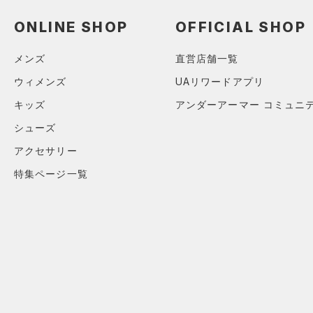
（0）
ショートパンツ
（1）
タンクトップ
ショルダー＆トートバッグ
（0）
ONLINE SHOP
OFFICIAL SHOP
パンツ(ロングパンツ)
（2）
ポロシャツ
（0）
（0）
スウェット＆フリース
（4）
ロングTシャツ
メンズ
直営店舗一覧
（1）
サックパック
（0）
アンダーウェア
（0）
パーカー&トレーナー
ウィメンズ
UAリワードアプリ
（0）
ウェストバッグ
（0）
スカート
（0）
ジャケット
キッズ
アンダーアーマー コミュニ
（0）
ダッフルバッグ
（0）
スイムウェア
（1）
ジャージ
シューズ
（0）
キャップ＆ビーニー
（0）
ベスト
アクセサリー
（0）
ベルト
（0）
ダウン・コート
特集ページ一覧
（0）
グローブ・手袋
（6）
スポーツブラ
（0）
アイウェア
（0）
セットアップ
リストバンド＆ヘッドバンド
（0）
（0）
スイムウェア
（0）
スポーツマスク
（9）
ソックス
（0）
ネックウォーマー