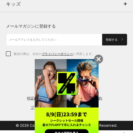
キッズ
トップス
ボトムス
キッズ
トップス
ボトムス
シューズ
シューズ
メールマガジンに登録する
ボトムス
シューズ
アクセサリー
アクセサリー
登録する
シューズ
アクセサリー
購読の際は、当社の
プライバシーポリシー
に同意します。
アクセサリー
スポーツブラ
レギンス＆タイツ
特定商取引法に基づく通販の表記
会員規約
プライバシーポリシー
© 2026 Copyright DOME Corporation. All Rights Reserved.