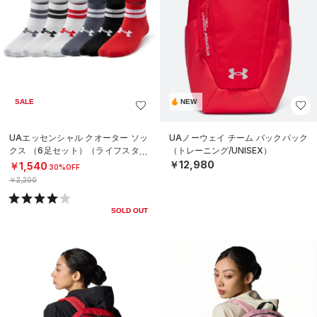
SALE
NEW
UAエッセンシャル クオーター ソッ
UAノーウェイ チーム バックパック
クス （6足セット）（ライフスタイ
（トレーニング/UNISEX）
ル/KIDS）
￥12,980
￥1,540
30%OFF
￥2,200
SOLD OUT