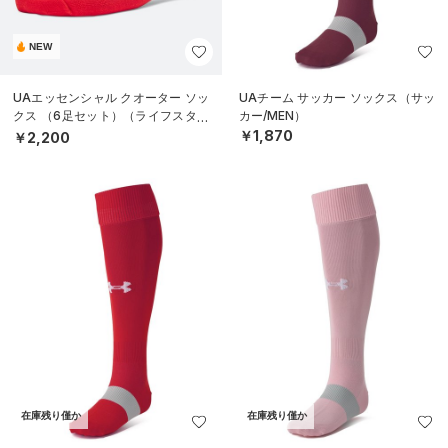
NEW
UAエッセンシャル クオーター ソッ
UAチーム サッカー ソックス（サッ
クス （6足セット）（ライフスタイ
カー/MEN）
ル/KIDS）
￥1,870
￥2,200
在庫残り僅か
在庫残り僅か