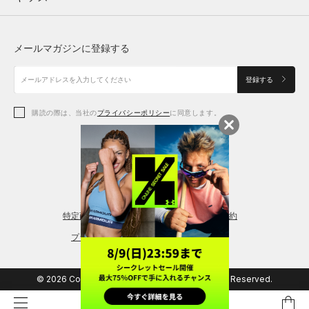
トップス
ボトムス
シューズ
シューズ
メールマガジンに登録する
ボトムス
シューズ
アクセサリー
アクセサリー
登録する
シューズ
アクセサリー
購読の際は、当社の
プライバシーポリシー
に同意します。
アクセサリー
スポーツブラ
レギンス＆タイツ
特定商取引法に基づく通販の表記
会員規約
プライバシーポリシー
© 2026 Copyright DOME Corporation. All Rights Reserved.