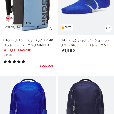
SALE
在庫残り僅か
NEW
UAターポリン バックパック2.0 40
UAエッセンシャル ノーショー ソッ
リットル（トレーニング/UNISEX）
クス （6足セット）（トレーニング/
KIDS）
￥10,010
￥1,980
30%OFF
￥14,300
SOLD OUT