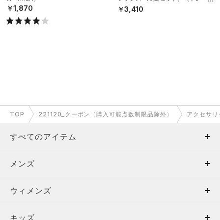
ング/UNISEX）
￥1,870
￥3,410
TOP
221120_クーポン（購入可能点数制限品除外）
アクセサリ
すべてのアイテム
メンズ
メンズ
ウィメンズ
トップス
ウィメンズ
キッズ
トップス
ボトムス
キッズ