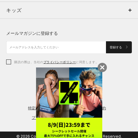
キッズ
トップス
ボトムス
キッズ
トップス
ボトムス
シューズ
シューズ
メールマガジンに登録する
ボトムス
シューズ
アクセサリー
アクセサリー
登録する
シューズ
アクセサリー
購読の際は、当社の
プライバシーポリシー
に同意します。
アクセサリー
スポーツブラ
レギンス＆タイツ
特定商取引法に基づく通販の表記
会員規約
プライバシーポリシー
© 2026 Copyright DOME Corporation. All Rights Reserved.