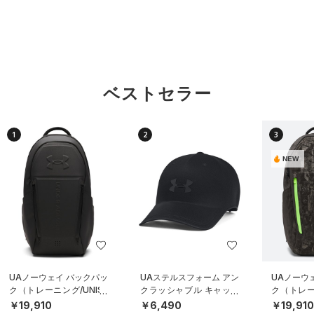
ベストセラー
1
2
3
NEW
UAノーウェイ バックパッ
UAステルスフォーム アン
UAノーウ
ク（トレーニング/UNISE
クラッシャブル キャップ
ク（トレーニ
X）
（ライフスタイル/UNISE
X）
￥19,910
￥6,490
￥19,91