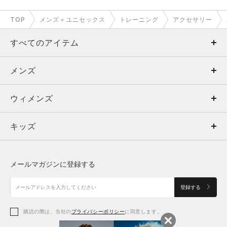
TOP
メンズ＋ユニセックス
トレーニング
アクセサリー
すべてのアイテム
メンズ
メンズ
ウィメンズ
トップス
ウィメンズ
キッズ
トップス
ボトムス
キッズ
トップス
ボトムス
シューズ
シューズ
メールマガジンに登録する
ボトムス
シューズ
アクセサリー
アクセサリー
登録する
シューズ
アクセサリー
購読の際は、当社の
プライバシーポリシー
に同意します。