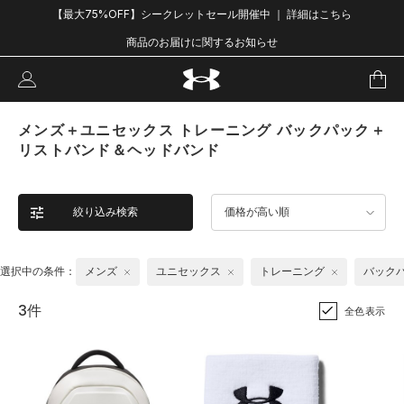
【最大75%OFF】シークレットセール開催中 ｜ 詳細はこちら
商品のお届けに関するお知らせ
メンズ＋ユニセックス トレーニング バックパック＋
リストバンド＆ヘッドバンド
絞り込み検索
価格が高い順
選択中の条件：
メンズ
ユニセックス
トレーニング
バック
3件
全色表示