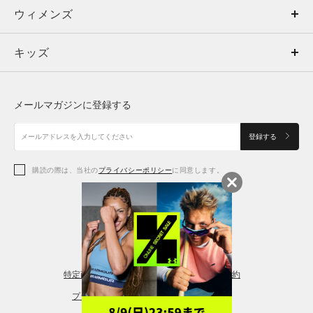
ウィメンズ
トップス
ウィメンズ
キッズ
トップス
ボトムス
キッズ
トップス
ボトムス
シューズ
シューズ
メールマガジンに登録する
ボトムス
シューズ
アクセサリー
アクセサリー
登録する
シューズ
アクセサリー
購読の際は、当社の
プライバシーポリシー
に同意します。
アクセサリー
スポーツブラ
レギンス＆タイツ
特定商取引法に基づく通販の表記
会員規約
プライバシーポリシー