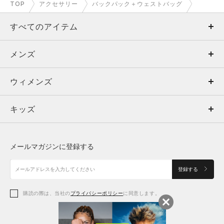
TOP
アクセサリー
バックパック＋ウェストバッグ
すべてのアイテム
メンズ
メンズ
ウィメンズ
トップス
ウィメンズ
キッズ
トップス
ボトムス
キッズ
トップス
ボトムス
シューズ
シューズ
メールマガジンに登録する
ボトムス
シューズ
アクセサリー
アクセサリー
登録する
シューズ
アクセサリー
購読の際は、当社の
プライバシーポリシー
に同意します。
アクセサリー
スポーツブラ