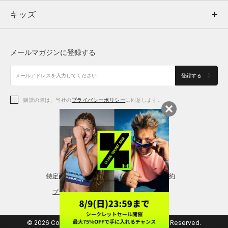
キッズ
トップス
ボトムス
キッズ
トップス
ボトムス
シューズ
シューズ
メールマガジンに登録する
ボトムス
シューズ
アクセサリー
アクセサリー
登録する
シューズ
アクセサリー
購読の際は、当社の
プライバシーポリシー
に同意します。
アクセサリー
スポーツブラ
レギンス＆タイツ
特定商取引法に基づく通販の表記
会員規約
プライバシーポリシー
© 2026 Copyright DOME Corporation. All Rights Reserved.