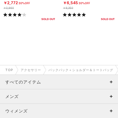
￥2,772
￥6,545
30%OFF
30%OFF
￥3,960
￥9,350
SOLD OUT
SOLD OUT
TOP
アクセサリー
バックパック＋ショルダー＆トートバッグ
すべてのアイテム
メンズ
メンズ
ウィメンズ
トップス
ウィメンズ