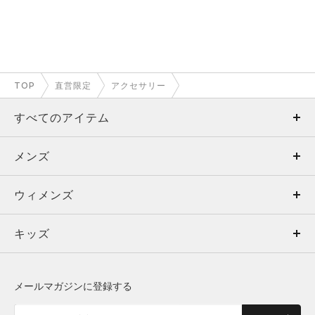
TOP
直営限定
アクセサリー
すべてのアイテム
メンズ
メンズ
ウィメンズ
トップス
ウィメンズ
キッズ
トップス
ボトムス
キッズ
トップス
ボトムス
シューズ
シューズ
メールマガジンに登録する
ボトムス
シューズ
アクセサリー
アクセサリー