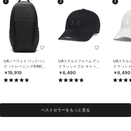
1
2
3
UAノーウェイ バックパッ
UAステルスフォーム アン
UAステル
ク（トレーニング/UNISE
クラッシャブル キャップ
クラッシャ
X）
（ライフスタイル/UNISE
（ライフスタ
￥19,910
￥6,490
￥6,490
X）
X）
ベストセラーをもっと見る