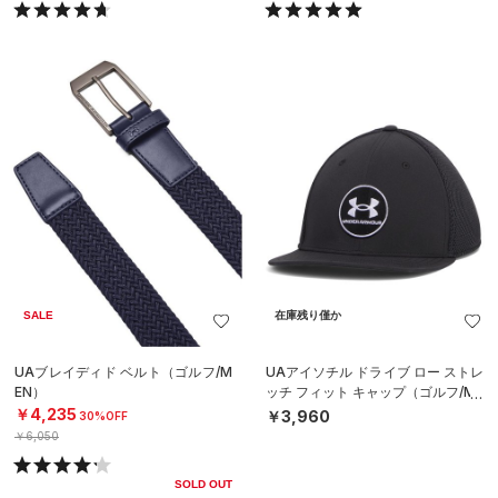
SALE
在庫残り僅か
UAブレイディド ベルト（ゴルフ/M
UAアイソチル ドライブ ロー ストレ
EN）
ッチ フィット キャップ（ゴルフ/ME
N）
￥4,235
￥3,960
30%OFF
￥6,050
SOLD OUT