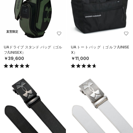
直営限定
UAドライブ スタンド バッグ（ゴル
UAトートバッグ（ゴルフ/UNISE
フ/UNISEX）
X）
￥39,600
￥11,000