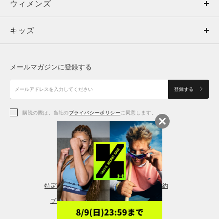
ウィメンズ
トップス
ウィメンズ
キッズ
トップス
ボトムス
キッズ
トップス
ボトムス
シューズ
シューズ
メールマガジンに登録する
ボトムス
シューズ
アクセサリー
アクセサリー
登録する
シューズ
アクセサリー
購読の際は、当社の
プライバシーポリシー
に同意します。
アクセサリー
スポーツブラ
レギンス＆タイツ
特定商取引法に基づく通販の表記
会員規約
プライバシーポリシー