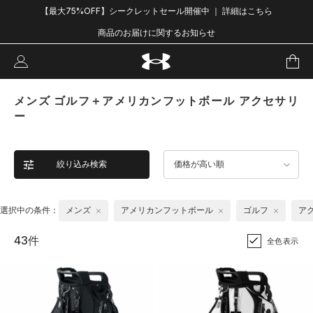
【最大75%OFF】シークレットセール開催中 ｜ 詳細はこちら
商品のお届けに関するお知らせ
メンズ ゴルフ＋アメリカンフットボール アクセサリ
ー
絞り込み検索
価格が高い順
選択中の条件：
メンズ
アメリカンフットボール
ゴルフ
ア
43件
全色表示