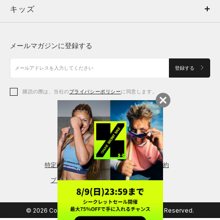
キッズ
トップス
ボトムス
キッズ
トップス
ボトムス
シューズ
シューズ
メールマガジンに登録する
ボトムス
シューズ
アクセサリー
アクセサリー
登録する
シューズ
アクセサリー
購読の際は、当社の
プライバシーポリシー
に同意します。
アクセサリー
スポーツブラ
レギンス＆タイツ
特定商取引法に基づく通販の表記
会員規約
プライバシーポリシー
© 2026 Copyright DOME Corporation. All Rights Reserved.