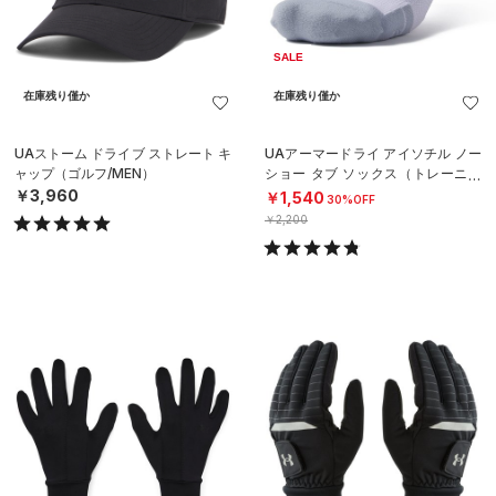
SALE
在庫残り僅か
在庫残り僅か
UAストーム ドライブ ストレート キ
UAアーマードライ アイソチル ノー
ャップ（ゴルフ/MEN）
ショー タブ ソックス（トレーニン
グ/UNISEX）
￥3,960
￥1,540
30%OFF
￥2,200