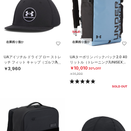
SALE
在庫残り僅か
在庫残り僅か
UAアイソチル ドライブ ロー ストレ
UAターポリン バックパック2.0 40
ッチ フィット キャップ（ゴルフ/ME
リットル（トレーニング/UNISEX）
N）
￥10,010
￥3,960
30%OFF
￥14,300
SOLD OUT