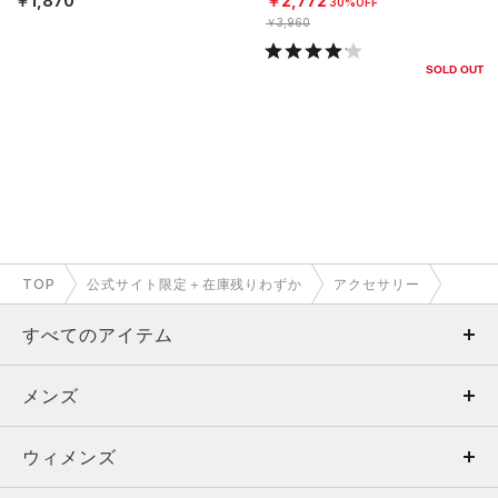
￥1,870
￥2,772
30%OFF
￥3,960
SOLD OUT
TOP
公式サイト限定＋在庫残りわずか
アクセサリー
すべてのアイテム
メンズ
メンズ
ウィメンズ
トップス
ウィメンズ