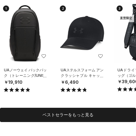
1
2
3
直営限定
UAノーウェイ バックパッ
UAステルスフォーム アン
UAドライ
ク（トレーニング/UNISE
クラッシャブル キャップ
ッグ（ゴルフ
X）
（ライフスタイル/UNISE
￥39,60
￥19,910
￥6,490
X）
ベストセラーをもっと見る