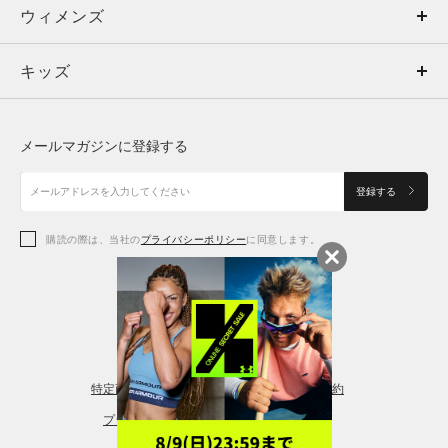
ウィメンズ
トップス
ウィメンズ
キッズ
トップス
ボトムス
キッズ
トップス
ボトムス
シューズ
シューズ
メールマガジンに登録する
ボトムス
シューズ
アクセサリー
アクセサリー
登録する
シューズ
アクセサリー
購読の際は、当社の
プライバシーポリシー
に同意します。
アクセサリー
スポーツブラ
レギンス＆タイツ
特定商取引法に基づく通販の表記
会員規約
プライバシーポリシー