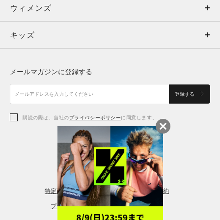
ウィメンズ
トップス
ウィメンズ
キッズ
トップス
ボトムス
キッズ
トップス
ボトムス
シューズ
シューズ
メールマガジンに登録する
ボトムス
シューズ
アクセサリー
アクセサリー
登録する
シューズ
アクセサリー
購読の際は、当社の
プライバシーポリシー
に同意します。
アクセサリー
スポーツブラ
レギンス＆タイツ
特定商取引法に基づく通販の表記
会員規約
プライバシーポリシー