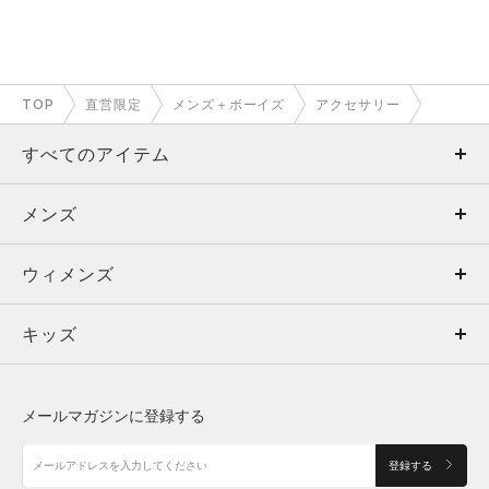
TOP
直営限定
メンズ＋ボーイズ
アクセサリー
すべてのアイテム
メンズ
メンズ
ウィメンズ
トップス
ウィメンズ
キッズ
トップス
ボトムス
キッズ
トップス
ボトムス
シューズ
シューズ
メールマガジンに登録する
ボトムス
シューズ
アクセサリー
アクセサリー
登録する