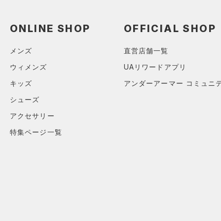
ソックス
（0）
ネックウォーマー
ONLINE SHOP
OFFICIAL SHOP
（0）
スリーブ
（0）
メンズ
直営店舗一覧
タオル
（0）
ウィメンズ
UAリワードアプリ
ボール
キッズ
アンダーアーマー コミュニ
（0）
イヤホン＆ヘッドホン
シューズ
（2）
ウォーターボトル
アクセサリー
（0）
その他
特集ページ一覧
シューズ
すべてのシューズ
サイズ
（1）
スポーツシューズ
S(22cm)
カラー
（0）
スパイク
M(23cm)
スポーツスタイルシューズ
ML(24cm)
（3）