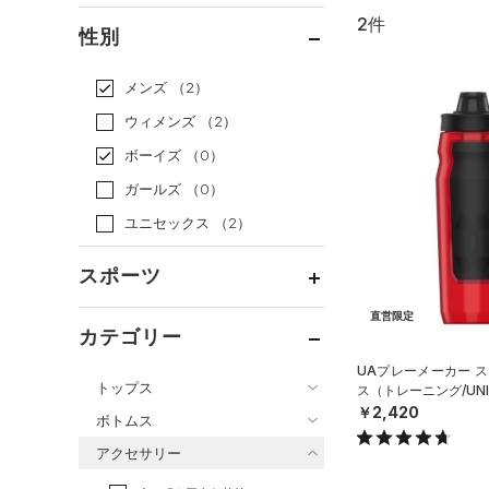
2件
通常価格
（2）
性別
セール
（0）
メンズ
（2）
ウィメンズ
（2）
ボーイズ
（0）
ガールズ
（0）
ユニセックス
（2）
スポーツ
直営限定
ベースボール
（0）
カテゴリー
バスケットボール
（0）
UAプレーメーカー ス
トップス
ス（トレーニング/UNI
ゴルフ
（0）
￥2,420
ボトムス
トレーニング
すべてのトップス
（2）
アクセサリー
すべてのボトムス
ランニング
（0）
（2）
ベースレイヤー