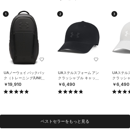
1
2
3
UAノーウェイ バックパッ
UAステルスフォーム アン
UAステル
ク（トレーニング/UNISE
クラッシャブル キャップ
クラッシャ
X）
（ライフスタイル/UNISE
（ライフスタ
￥19,910
￥6,490
￥6,490
X）
X）
ベストセラーをもっと見る