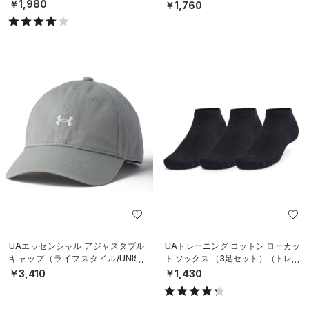
ニング/UNISEX）
￥1,980
￥1,760
UAエッセンシャル アジャスタブル
UAトレーニング コットン ローカッ
キャップ（ライフスタイル/UNISE
ト ソックス （3足セット）（トレー
X）
ニング/UNISEX）
￥3,410
￥1,430