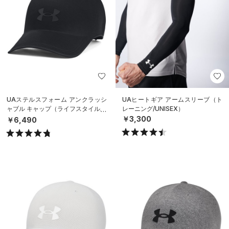
UAステルスフォーム アンクラッシ
UAヒートギア アームスリーブ（ト
ャブル キャップ（ライフスタイル/U
レーニング/UNISEX）
NISEX）
￥3,300
￥6,490