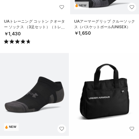
NEW
UAトレーニング コットン クオータ
UAアーマーグリップ クルーソック
ー ソックス （3足セット）（トレー
ス（バスケットボール/UNISEX）
ニング/UNISEX）
￥1,650
￥1,430
NEW