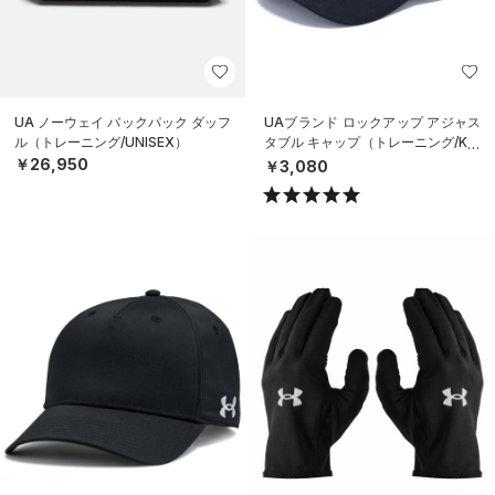
UA ノーウェイ バックパック ダッフ
UAブランド ロックアップ アジャス
ル（トレーニング/UNISEX）
タブル キャップ（トレーニング/KID
S）
￥26,950
￥3,080