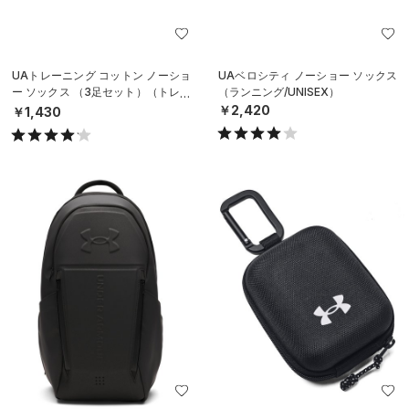
UAトレーニング コットン ノーショ
UAベロシティ ノーショー ソックス
ー ソックス （3足セット）（トレー
（ランニング/UNISEX）
ニング/UNISEX）
￥2,420
￥1,430