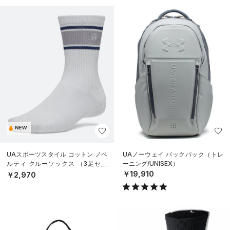
NEW
UAスポーツスタイル コットン ノベ
UAノーウェイ バックパック（トレ
ルティ クルーソックス （3足セッ
ーニング/UNISEX）
ト）（トレーニング/UNISEX）
￥19,910
￥2,970