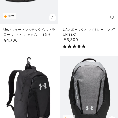
NEW
UAパフォーマンステック ウルトラ
UAスポーツタオル（トレーニング/
ロー カット ソックス （3足セッ
UNISEX）
ト）（トレーニング/UNISEX）
￥3,300
￥1,760