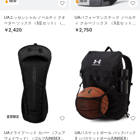
NEW
NEW
UAエッセンシャル ノベルティ クオ
UAパフォーマンステック ノベルテ
ーター ソックス （3足セット）（ラ
ィ クルーソックス （3足セット）
イフスタイル/UNISEX）
（トレーニング/UNISEX）
￥2,420
￥2,750
直営限定
UAドライブ ヘッド カバー （フェア
UAバスケットボール バックパック
ウェイウッド）（ゴルフ/UNISEX）
3（バスケットボール/UNISEX）