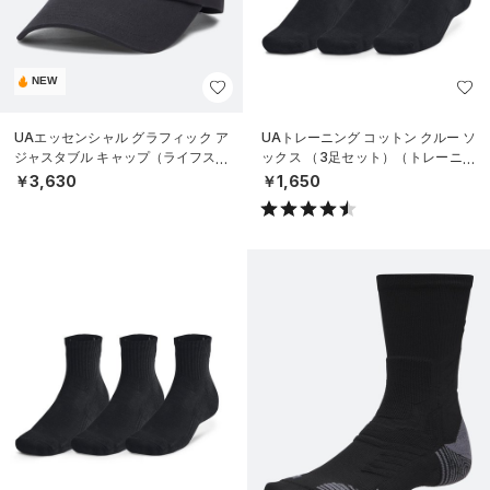
NEW
UAエッセンシャル グラフィック ア
UAトレーニング コットン クルー ソ
ジャスタブル キャップ（ライフスタ
ックス （3足セット）（トレーニン
イル/UNISEX）
グ/UNISEX）
￥3,630
￥1,650