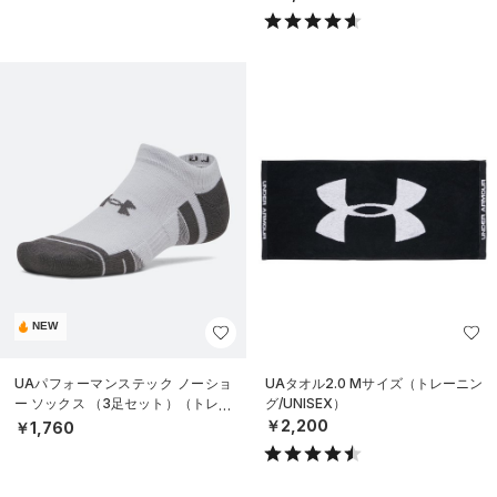
NEW
UAパフォーマンステック ノーショ
UAタオル2.0 Mサイズ（トレーニン
ー ソックス （3足セット）（トレー
グ/UNISEX）
ニング/UNISEX）
￥2,200
￥1,760