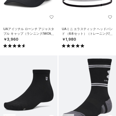
UAアイソチル ローンチ アジャスタ
UAミニ エラスティック ヘッドバン
ブル キャップ（ランニング/WOME
ド （6本セット）（トレーニング/W
N）
OMEN）
￥3,960
￥1,980