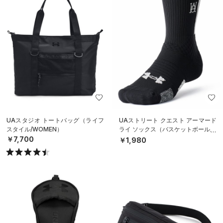
UAスタジオ トートバッグ（ライフ
UAストリート クエスト アーマード
スタイル/WOMEN）
ライ ソックス（バスケットボール/U
NISEX）
￥7,700
￥1,980