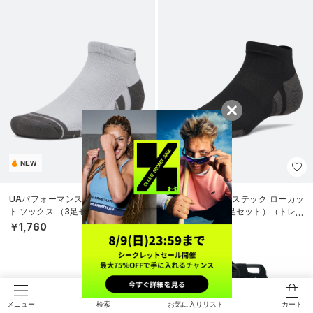
NEW
NEW
UAパフォーマンステック ローカッ
UAパフォーマンステック ローカッ
ト ソックス （3足セット）（トレー
ト ソックス （3足セット）（トレー
ニング/UNISEX）
ニング/UNISEX）
￥1,760
￥1,760
検索
お気に入りリスト
カート
メニュー