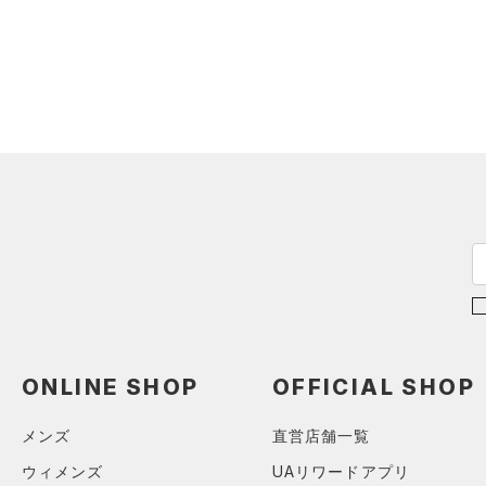
（0）
イヤホン＆ヘッドホン
（0）
ウォーターボトル
（0）
その他
シューズ
すべてのシューズ
サイズ
（0）
スポーツシューズ
S(22cm)
カラー
（0）
スパイク
M(23cm)
スポーツスタイルシューズ
ML(24cm)
（0）
ブラック
ホワイト
ブラウン
グリーン
L(25cm)
（0）
サンダル
XL(26cm)
ONLINE SHOP
OFFICIAL SHOP
YS(130cm)
ブルー
パープル
レッド
イエロー
YM(140cm)
メンズ
直営店舗一覧
YSM/YMD
オレンジ
その他
ウィメンズ
UAリワードアプリ