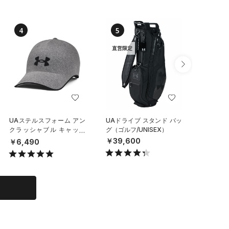
4
5
6
直営限定
UAステルスフォーム アン
UAドライブ スタンド バッ
UAチー
クラッシャブル キャップ
グ（ゴルフ/UNISEX）
イールバ
（ライフスタイル/UNISE
（トレー
￥39,600
￥6,490
￥29,7
X）