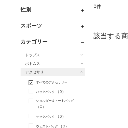
0件
通常価格
（0）
性別
セール
（0）
メンズ
（0）
スポーツ
ウィメンズ
（0）
該当する
ベースボール
（0）
ボーイズ
（0）
カテゴリー
バスケットボール
（0）
ガールズ
（0）
トップス
ゴルフ
（0）
ユニセックス
（0）
ボトムス
トレーニング
すべてのトップス
（0）
アクセサリー
すべてのボトムス
ランニング
（0）
（0）
ベースレイヤー
すべてのアクセサリー
（0）
スポーツスタイル
（0）
レギンス&タイツ
（0）
Tシャツ
（0）
アメリカンフットボール
バックパック
（0）
ショートパンツ
（0）
タンクトップ
（0）
ショルダー＆トートバッグ
（0）
パンツ(ロングパンツ)
（0）
ポロシャツ
（0）
サッカー
（0）
（1）
スウェット＆フリース
（0）
ロングTシャツ
リカバリー
（0）
（0）
サックパック
（0）
アンダーウェア
（0）
パーカー&トレーナー
その他
（0）
（0）
ウェストバッグ