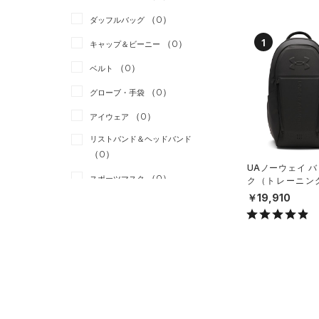
（0）
スカート
（0）
ジャケット
（0）
ダッフルバッグ
（0）
スイムウェア
（0）
ジャージ
1
（0）
キャップ＆ビーニー
（0）
ベスト
（0）
ベルト
（0）
ダウン・コート
（0）
グローブ・手袋
（0）
スポーツブラ
（0）
アイウェア
（0）
セットアップ
リストバンド＆ヘッドバンド
（0）
（0）
スイムウェア
UAノーウェイ 
（0）
スポーツマスク
ク（トレーニング/
X）
￥19,910
（0）
ソックス
（0）
ネックウォーマー
（0）
スリーブ
（0）
タオル
（0）
ボール