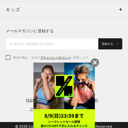
キッズ
トップス
ボトムス
キッズ
トップス
ボトムス
シューズ
シューズ
メールマガジンに登録する
ボトムス
シューズ
アクセサリー
アクセサリー
登録する
シューズ
アクセサリー
購読の際は、当社の
プライバシーポリシー
に同意します。
アクセサリー
スポーツブラ
レギンス＆タイツ
特定商取引法に基づく通販の表記
会員規約
プライバシーポリシー
© 2026 Copyright DOME Corporation. All Rights Reserved.