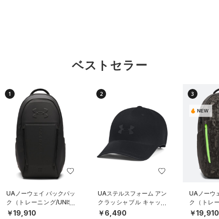
ベストセラー
1
2
3
NEW
UAノーウェイ バックパッ
UAステルスフォーム アン
UAノーウ
ク（トレーニング/UNISE
クラッシャブル キャップ
ク（トレーニ
X）
（ライフスタイル/UNISE
X）
￥19,910
￥6,490
￥19,91