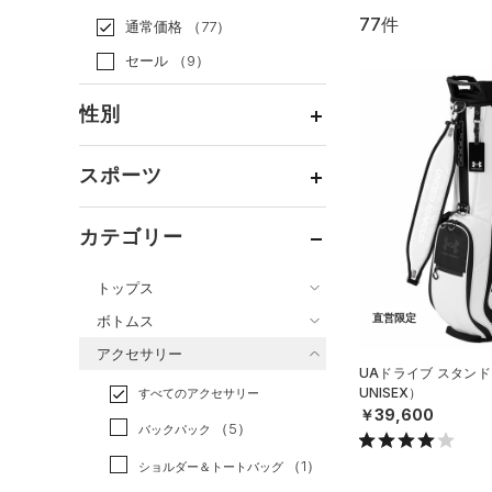
77件
通常価格
（77）
セール
（9）
性別
メンズ
（72）
スポーツ
ウィメンズ
（34）
ベースボール
（14）
ボーイズ
（4）
カテゴリー
バスケットボール
（3）
ガールズ
（2）
トップス
ゴルフ
（12）
ユニセックス
（33）
ボトムス
直営限定
トレーニング
すべてのトップス
（24）
アクセサリー
すべてのボトムス
ランニング
（4）
（47）
ベースレイヤー
UAドライブ スタンド
UNISEX）
すべてのアクセサリー
（9）
スポーツスタイル
（7）
レギンス&タイツ
（45）
Tシャツ
￥39,600
（5）
アメリカンフットボール
バックパック
（11）
ショートパンツ
（10）
タンクトップ
（2）
（1）
ショルダー＆トートバッグ
（1）
パンツ(ロングパンツ)
（7）
ポロシャツ
サッカー
（11）