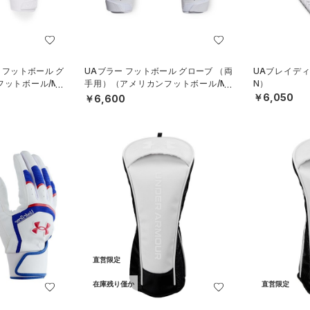
 フットボール グ
UAブラー フットボール グローブ （両
UAブレイディ
ットボール/ME
手用）（アメリカンフットボール/ME
N）
N）
￥6,050
￥6,600
直営限定
在庫残り僅か
直営限定