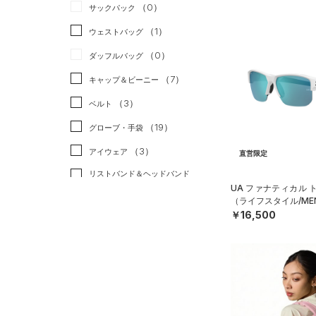
（0）
サックパック
（0）
スウェット＆フリース
（7）
ロングTシャツ
リカバリー
（0）
（1）
ウェストバッグ
（5）
アンダーウェア
（0）
パーカー&トレーナー
その他
（0）
（0）
ダッフルバッグ
（0）
スカート
（2）
ジャケット
（7）
キャップ＆ビーニー
（0）
スイムウェア
（1）
ジャージ
（3）
ベルト
（1）
ベスト
（19）
グローブ・手袋
（0）
ダウン・コート
（3）
アイウェア
直営限定
（6）
スポーツブラ
リストバンド＆ヘッドバンド
（0）
セットアップ
（2）
UA ファナティカル 
（ライフスタイル/ME
（0）
スイムウェア
（0）
スポーツマスク
￥16,500
（22）
ソックス
（0）
ネックウォーマー
（1）
スリーブ
（6）
タオル