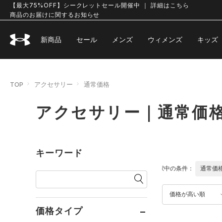
【最大75%OFF】シークレットセール開催中 ｜ 詳細はこちら
商品のお届けに関するお知らせ
新商品
セール
メンズ
ウィメンズ
キッズ
TOP
アクセサリー
通常価格
アクセサリー｜通常価
キーワード
選択中の条件：
通常価
価格が高い順
価格タイプ