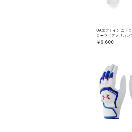
YSM/YMD
オレンジ
その他
YL(150cm)
YXL(160cm)
価格
UAエフナイン ニトロ
XS
ローブ（アメリカンフ
N）
￥6,600
S
テクノロジー
～
円
円
M
FLOW(フロー)
（0）
在庫
L
HOVR(ホバー)
（0）
XL
在庫あり
CHARGED(チャージド)
（0）
限定
ONESIZE
MICRO G(マイクロＧ)
（0）
12インチ
直営限定
（8）
コレクション
TRIBASE(トライベース)
18インチ
公式サイト限定
（0）
（0）
S(22cm)
プロジェクトロック
（0）
在庫残りわずか
（2）
RUSH(ラッシュ)
（0）
M(23cm)
ステフィン・カリー
（0）
ISO-CHILL(アイソチル)
（2）
ML(24cm)
アジア限定
（0）
Tech(テック)
（0）
L(25cm)