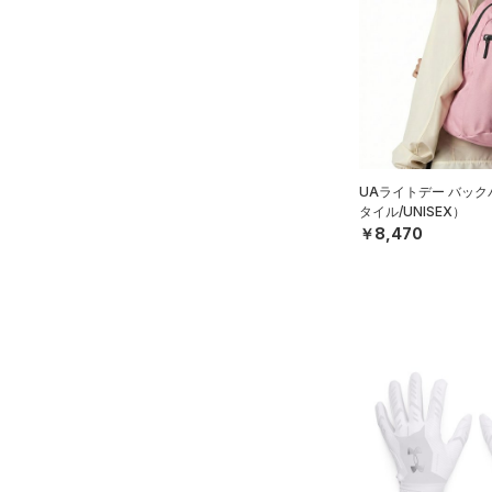
（0）
ボール
（0）
イヤホン＆ヘッドホン
（3）
ウォーターボトル
（4）
その他
シューズ
UAライトデー バッ
タイル/UNISEX）
すべてのシューズ
￥8,470
サイズ
（23）
スポーツシューズ
S(22cm)
カラー
（10）
スパイク
M(23cm)
スポーツスタイルシューズ
ML(24cm)
（4）
ブラック
ホワイト
ブラウン
グリーン
L(25cm)
（2）
サンダル
XL(26cm)
YS(130cm)
ブルー
パープル
レッド
イエロー
YM(140cm)