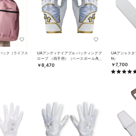
クパック（ライフス
UAアンディナイアブル バッティンググ
UAアジャスタ
ローブ （両手用）（ベースボール/ME
N）
N）
￥7,700
￥8,470