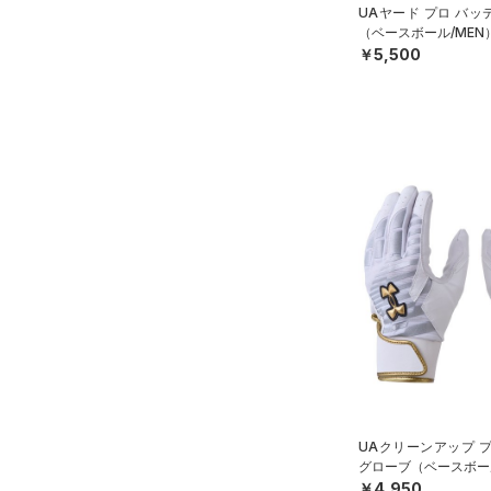
UAヤード プロ バ
COLDGEAR ARMOUR(コール
XS(21cm)
（ベースボール/MEN
ドギアアーマー)
（0）
￥5,500
XL(26cm)
HEATGEAR ARMOUR(ヒート
30
ギアアーマー)
（1）
34
STORM(ストーム)
（3）
XSSM
COLDGEAR INFRARED(コー
SMMD
ルドギアインフラレッド)
（0）
MDLG
AUXETIC(オーゼティック)
LGXL
（0）
XLXXL
Charged Cotton(チャージド
コットン)
（0）
Rival Fleece(ライバルフリー
ス)
（0）
Armour Fleece(アーマーフリ
UAクリーンアップ 
ース)
（0）
グローブ（ベースボール
￥4,950