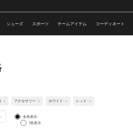
シューズ
スポーツ
チームアイテム
コーディネート
格
格
アクセサリー
ホワイト
レッド
全色表示
1色表示