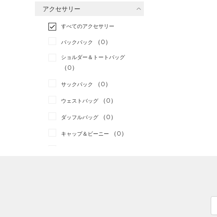
アクセサリー
すべてのボトムス
ランニング
（0）
（0）
ベースレイヤー
すべてのアクセサリー
（0）
スポーツスタイル
（0）
レギンス&タイツ
（0）
Tシャツ
（0）
アメリカンフットボール
バックパック
（0）
ショートパンツ
（0）
タンクトップ
（0）
ショルダー＆トートバッグ
（0）
パンツ(ロングパンツ)
（0）
ポロシャツ
（0）
サッカー
（0）
（0）
スウェット＆フリース
（0）
ロングTシャツ
リカバリー
（0）
（0）
サックパック
（0）
アンダーウェア
（0）
パーカー&トレーナー
その他
（0）
（0）
ウェストバッグ
（0）
スカート
（0）
ジャケット
（0）
ダッフルバッグ
（0）
スイムウェア
（0）
ジャージ
（0）
キャップ＆ビーニー
（0）
ベスト
（0）
ベルト
（0）
ダウン・コート
（0）
グローブ・手袋
（0）
スポーツブラ
（0）
アイウェア
（0）
セットアップ
リストバンド＆ヘッドバンド
（0）
（0）
スイムウェア