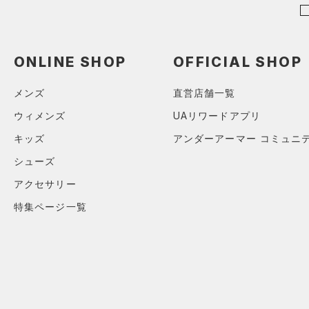
（0）
スポーツマスク
（0）
ソックス
（0）
ネックウォーマー
ONLINE SHOP
OFFICIAL SHOP
（0）
スリーブ
メンズ
直営店舗一覧
（0）
タオル
ウィメンズ
UAリワードアプリ
（0）
ボール
キッズ
アンダーアーマー コミュニ
（0）
イヤホン＆ヘッドホン
シューズ
（0）
ウォーターボトル
アクセサリー
（0）
その他
特集ページ一覧
シューズ
すべてのシューズ
サイズ
（8）
スポーツシューズ
S(22cm)
カラー
（0）
スパイク