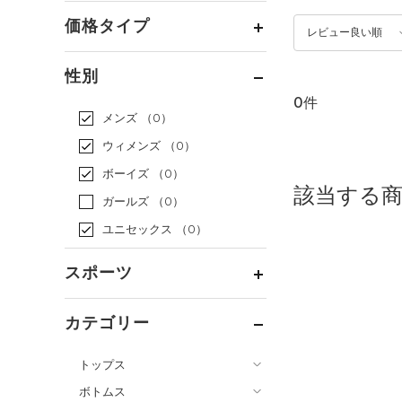
価格タイプ
レビュー良い順
通常価格
（0）
性別
セール
（0）
0件
メンズ
（0）
ウィメンズ
（0）
ボーイズ
（0）
該当する
ガールズ
（0）
ユニセックス
（0）
スポーツ
ベースボール
（0）
カテゴリー
バスケットボール
（0）
トップス
ゴルフ
（0）
ボトムス
トレーニング
すべてのトップス
（0）