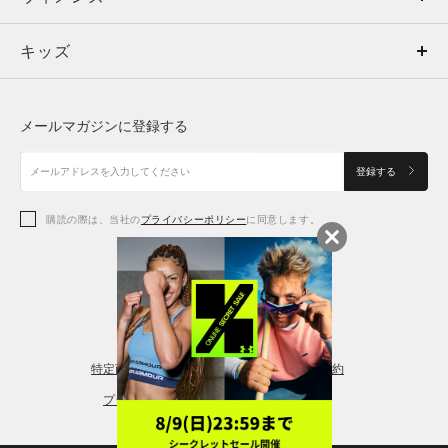
キッズ
トップス
ボトムス
キッズ
トップス
ボトムス
シューズ
シューズ
メールマガジンに登録する
ボトムス
シューズ
アクセサリー
アクセサリー
登録する
シューズ
アクセサリー
購読の際は、当社の
プライバシーポリシー
に同意します。
アクセサリー
スポーツブラ
レギンス＆タイツ
特定商取引法に基づく通販の表記
会員規約
プライバシーポリシー