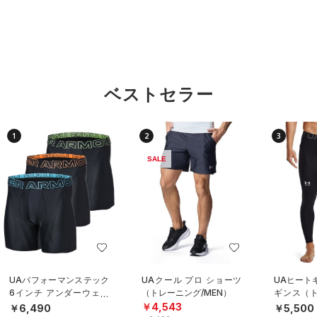
ベストセラー
1
2
3
SALE
UAパフォーマンステック
UAクール プロ ショーツ
UAヒート
6インチ アンダーウェア
（トレーニング/MEN）
ギンス（ト
（3枚セット）（トレーニ
EN）
￥4,543
￥6,490
￥5,500