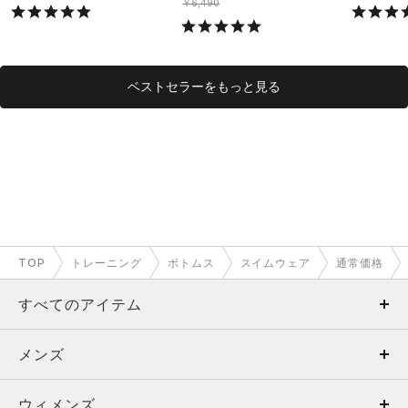
ング/MEN）
￥6,490
ベストセラーをもっと見る
TOP
トレーニング
ボトムス
スイムウェア
通常価格
すべてのアイテム
メンズ
メンズ
ウィメンズ
トップス
ウィメンズ