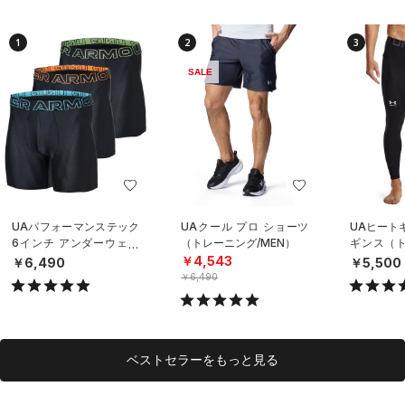
1
2
3
SALE
UAパフォーマンステック
UAクール プロ ショーツ
UAヒート
6インチ アンダーウェア
（トレーニング/MEN）
ギンス（ト
（3枚セット）（トレーニ
EN）
￥4,543
￥6,490
￥5,500
ング/MEN）
￥6,490
ベストセラーをもっと見る