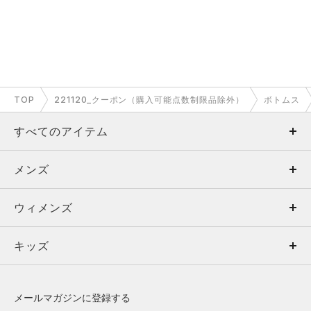
TOP
221120_クーポン（購入可能点数制限品除外）
ボトムス
すべてのアイテム
メンズ
メンズ
ウィメンズ
トップス
ウィメンズ
キッズ
トップス
ボトムス
キッズ
トップス
ボトムス
シューズ
シューズ
メールマガジンに登録する