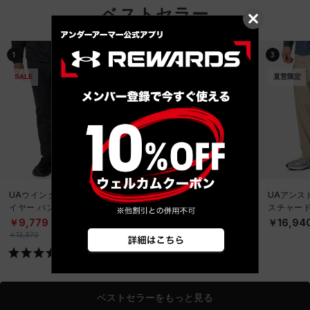
ベストセラー
1
2
3
SALE
直営限定
直営限定
UAウインターニット 3レ
UAアンストッパブル テク
UAアンス
イヤー パンツ（トレーニ
スチャードウーブン カー
スチャード
ング/MEN）
ゴパンツ（ライフスタイ
ゴパンツ
￥9,779
￥16,940
￥16,94
ル/MEN）
ル/MEN）
￥13,970
ベストセラーをもっと見る