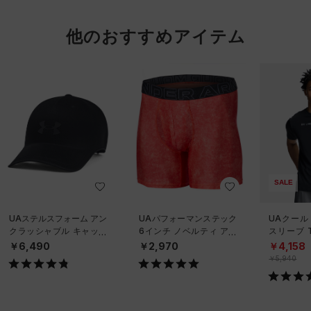
他のおすすめアイテム
SALE
UAステルスフォーム アン
UAパフォーマンステック
UAクール
クラッシャブル キャップ
6インチ ノベルティ アン
スリーブ 
（ライフスタイル/UNISE
ダーウェア（トレーニン
ーニング/
￥6,490
￥2,970
￥4,158
X）
グ/MEN）
￥5,940