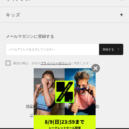
キッズ
トップス
ボトムス
キッズ
トップス
ボトムス
シューズ
シューズ
メールマガジンに登録する
ボトムス
シューズ
アクセサリー
アクセサリー
登録する
シューズ
アクセサリー
購読の際は、当社の
プライバシーポリシー
に同意します。
アクセサリー
スポーツブラ
レギンス＆タイツ
特定商取引法に基づく通販の表記
会員規約
プライバシーポリシー