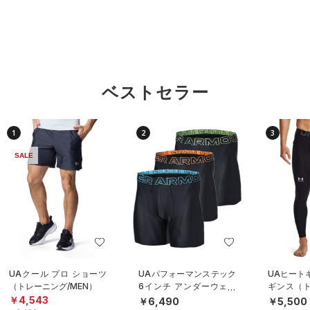
ベストセラー
1
2
3
SALE
UAクール プロ ショーツ
UAパフォーマンステック
UAヒート
（トレーニング/MEN）
6インチ アンダーウェア
ギンス（ト
（3枚セット）（トレーニ
EN）
￥4,543
￥6,490
￥5,500