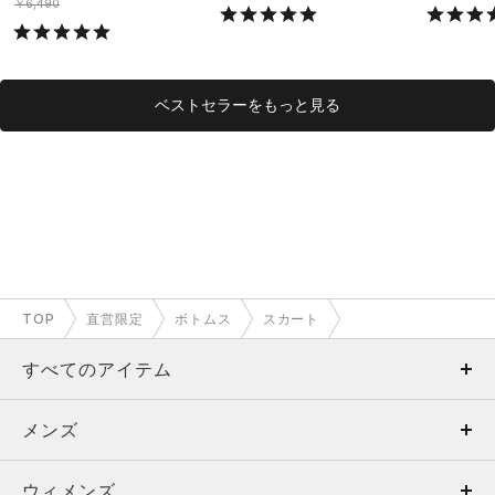
ング/MEN）
￥6,490
ベストセラーをもっと見る
TOP
直営限定
ボトムス
スカート
すべてのアイテム
メンズ
メンズ
ウィメンズ
トップス
ウィメンズ