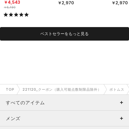
ダーウェア（トレーニン
ダーウェ
￥4,543
￥2,970
￥2,970
グ/MEN）
グ/MEN）
￥6,490
ベストセラーをもっと見る
TOP
221120_クーポン（購入可能点数制限品除外）
ボトムス
すべてのアイテム
メンズ
メンズ