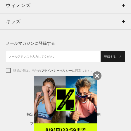
ウィメンズ
トップス
ウィメンズ
キッズ
トップス
ボトムス
キッズ
トップス
ボトムス
シューズ
シューズ
メールマガジンに登録する
ボトムス
シューズ
アクセサリー
アクセサリー
登録する
シューズ
アクセサリー
購読の際は、当社の
プライバシーポリシー
に同意します。
アクセサリー
スポーツブラ
レギンス＆タイツ
特定商取引法に基づく通販の表記
会員規約
プライバシーポリシー