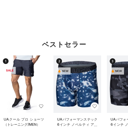
ベストセラー
1
2
3
SALE
NEW
NEW
UAクール プロ ショーツ
UAパフォーマンステック
UAパフォ
（トレーニング/MEN）
6インチ ノベルティ アン
6インチ 