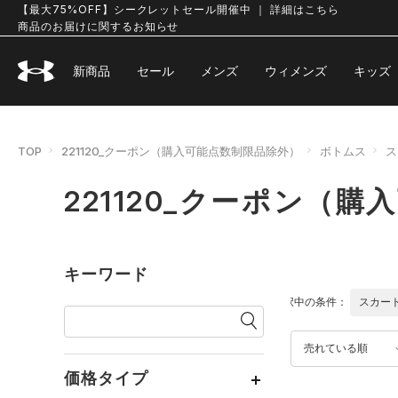
【最大75%OFF】シークレットセール開催中 ｜ 詳細はこちら
商品のお届けに関するお知らせ
新商品
セール
メンズ
ウィメンズ
キッズ
TOP
221120_クーポン（購入可能点数制限品除外）
ボトムス
ス
221120_クーポン（
キーワード
選択中の条件：
スカー
売れている順
価格タイプ