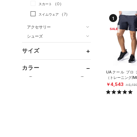
（0）
スカート
（41）
ジャケット
（7）
スイムウェア
（20）
ジャージ
1
（1）
ベスト
アクセサリー
SALE
シューズ
（3）
ダウン・コート
すべてのアクセサリー
（13）
スポーツブラ
すべてのシューズ
（33）
バックパック
サイズ
（3）
（79）
セットアップ
スポーツシューズ
ショルダー＆トートバッグ
（10）
カテゴリーを選択してください。
カラー
（2）
（3）
スイムウェア
スパイク
UAクール プロ
（12）
サックパック
スポーツスタイルシューズ
（トレーニング/M
（13）
￥4,543
（9）
ウェストバッグ
￥6,49
ブラック
ホワイト
ブラウン
グリーン
（14）
サンダル
（16）
ダッフルバッグ
（38）
キャップ＆ビーニー
ブルー
パープル
レッド
イエロー
（4）
ベルト
（24）
グローブ・手袋
オレンジ
その他
（4）