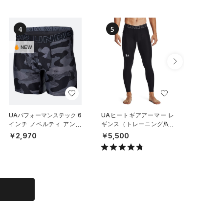
4
5
6
NEW
NEW
UAパフォーマンステック 6
UAヒートギアアーマー レ
UAパフ
インチ ノベルティ アンダ
ギンス（トレーニング/ME
メッシュ
ーウェア（トレーニング/M
N）
チ アン
￥2,970
￥5,500
￥6,93
EN）
ット）（
N）