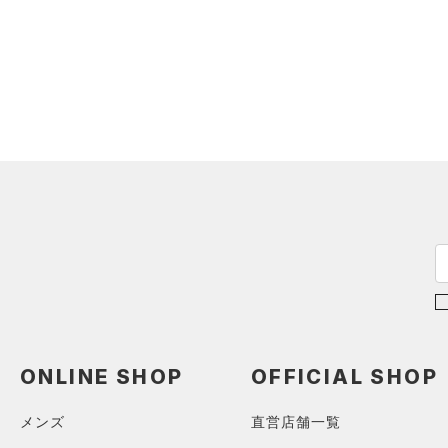
アイウェア
リストバンド＆ヘッドバンド
価格
（9）
（0）
スポーツマスク
テクノロジー
～
（35）
円
円
ソックス
FLOW(フロー)
（0）
在庫
（0）
ネックウォーマー
HOVR(ホバー)
（0）
（7）
スリーブ
在庫あり
CHARGED(チャージド)
（0）
限定
（4）
タオル
MICRO G(マイクロＧ)
（0）
（0）
直営限定
ボール
（0）
コレクション
TRIBASE(トライベース)
公式サイト限定
（0）
（0）
（0）
イヤホン＆ヘッドホン
プロジェクトロック
（0）
在庫残りわずか
（0）
RUSH(ラッシュ)
（0）
（1）
ウォーターボトル
ステフィン・カリー
（0）
ISO-CHILL(アイソチル)
（0）
（7）
その他
ONLINE SHOP
OFFICIAL SHOP
アジア限定
（0）
Tech(テック)
（0）
COLDGEAR ARMOUR(コール
メンズ
直営店舗一覧
ドギアアーマー)
（0）