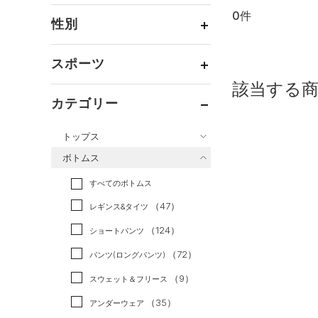
0件
通常価格
（0）
性別
セール
（0）
メンズ
（0）
スポーツ
ウィメンズ
（0）
該当する
ベースボール
（0）
ボーイズ
（0）
カテゴリー
バスケットボール
（0）
ガールズ
（0）
トップス
ゴルフ
（0）
ユニセックス
（0）
ボトムス
トレーニング
すべてのトップス
（0）
すべてのボトムス
ランニング
（0）
（105）
ベースレイヤー
（47）
スポーツスタイル
（0）
レギンス&タイツ
（188）
Tシャツ
アメリカンフットボール
（124）
ショートパンツ
（39）
タンクトップ
（0）
（72）
パンツ(ロングパンツ)
（30）
ポロシャツ
サッカー
（0）
（9）
スウェット＆フリース
（28）
ロングTシャツ
リカバリー
（0）
（35）
アンダーウェア
（14）
パーカー&トレーナー
その他
（0）