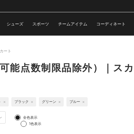
シューズ
スポーツ
チームアイテム
コーディネート
カート
購入可能点数制限品除外）｜ス
ト
ブラック
グリーン
ブルー
全色表示
1色表示