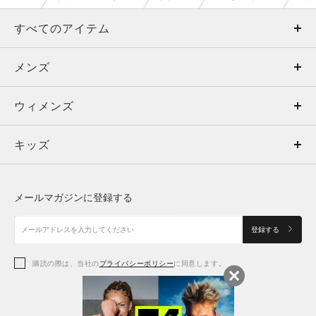
すべてのアイテム
メンズ
メンズ
ウィメンズ
トップス
ウィメンズ
キッズ
トップス
ボトムス
キッズ
トップス
ボトムス
シューズ
シューズ
メールマガジンに登録する
ボトムス
シューズ
アクセサリー
アクセサリー
登録する
シューズ
アクセサリー
購読の際は、当社の
プライバシーポリシー
に同意します。
アクセサリー
スポーツブラ