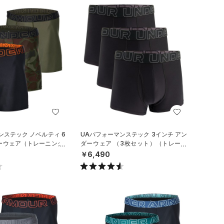
ンステック ノベルティ 6
UAパフォーマンステック 3インチ アン
ーウェア（トレーニング/
ダーウェア （3枚セット）（トレーニ
ング/MEN）
￥6,490