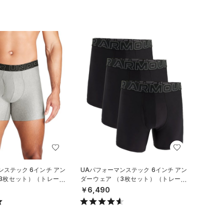
ンステック 6インチ アン
UAパフォーマンステック 6インチ アン
（3枚セット）（トレーニ
ダーウェア （3枚セット）（トレーニ
ング/MEN）
￥6,490