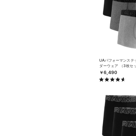
シューズ
（1）
ダウン・コート
すべてのアクセサリー
（23）
スポーツブラ
すべてのシューズ
（26）
バックパック
サイズ
（3）
（9）
セットアップ
スポーツシューズ
ショルダー＆トートバッグ
（3）
S
カラー
（0）
（2）
スイムウェア
スパイク
M
（8）
サックパック
スポーツスタイルシューズ
L
（0）
価格
（6）
ウェストバッグ
ブラック
ホワイト
ブラウン
グリーン
XL
（4）
UAパフォーマンステッ
サンダル
（15）
ダッフルバッグ
ダーウェア （3枚セ
テクノロジー
2XL
ング/MEN）
（15）
￥6,490
キャップ＆ビーニー
～
円
円
3XL
ブルー
パープル
レッド
イエロー
（0）
FLOW(フロー)
（0）
ベルト
在庫
4XL
HOVR(ホバー)
（0）
（4）
グローブ・手袋
5XL
オレンジ
その他
在庫あり
CHARGED(チャージド)
（0）
限定
（10）
アイウェア
MICRO G(マイクロＧ)
（0）
リストバンド＆ヘッドバンド
直営限定
（4）
コレクション
（7）
TRIBASE(トライベース)
公式サイト限定
（0）
（0）
（0）
スポーツマスク
プロジェクトロック
（0）
在庫残りわずか
（2）