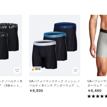
NEW
ク ノベルティ 6
UAパフォーマンステック メッシュ ノ
UAパフォーマ
ア （3枚セット）
ベルティ 6インチ アンダーウェア （3
ダーウェア 
）
枚セット）（トレーニング/MEN）
ング/MEN）
￥6,930
￥6,490