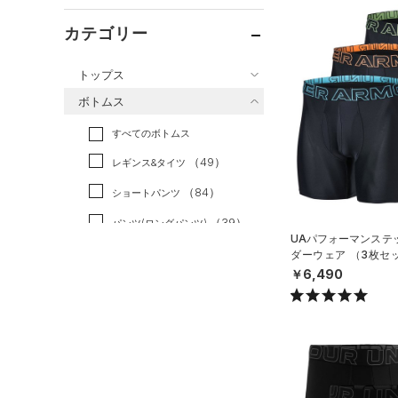
カテゴリー
トップス
ボトムス
すべてのトップス
すべてのボトムス
（82）
ベースレイヤー
（49）
レギンス&タイツ
（185）
Tシャツ
（84）
ショートパンツ
（43）
タンクトップ
（39）
パンツ(ロングパンツ)
（10）
ポロシャツ
UAパフォーマンステッ
（5）
スウェット＆フリース
ダーウェア （3枚セ
（24）
ロングTシャツ
ング/MEN）
￥6,490
（36）
アンダーウェア
（11）
パーカー&トレーナー
（0）
スカート
（25）
ジャケット
（7）
スイムウェア
（13）
ジャージ
（1）
ベスト
アクセサリー