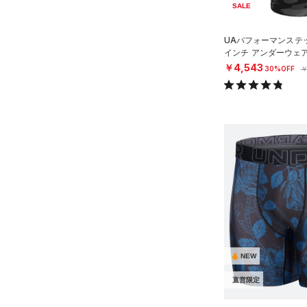
SALE
Armour Fleece(アーマーフリ
ース)
（0）
UAパフォーマンステッ
インチ アンダーウェ
MEN）
￥4,543
30%OFF
￥
NEW
直営限定