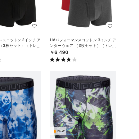
ンスコットン 3インチ ア
UAパフォーマンスコットン 3インチ ア
 （3枚セット）（トレー
ンダーウェア （3枚セット）（トレー
ニング/MEN）
￥6,490
NEW