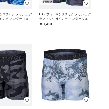
直営限定
ンステック メッシュ グ
UAパフォーマンステック メッシュ グ
6インチ アンダーウェア
ラフィック 6インチ アンダーウェア
/MEN）
（トレーニング/MEN）
￥3,410