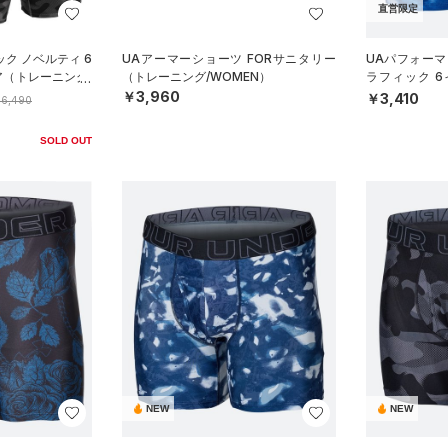
直営限定
ク ノベルティ 6
UAアーマーショーツ FORサニタリー
UAパフォーマ
ア（トレーニング/
（トレーニング/WOMEN）
ラフィック 
（トレーニング
￥3,960
￥3,410
6,490
SOLD OUT
NEW
NEW