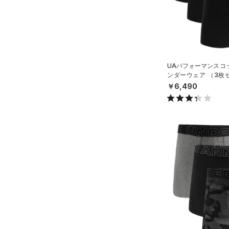
RUSH(ラッシュ)
（0）
（33）
ソックス
ステフィン・カリー
（0）
ISO-CHILL(アイソチル)
（0）
（0）
ネックウォーマー
アジア限定
（0）
Tech(テック)
（0）
（2）
スリーブ
COLDGEAR ARMOUR(コール
（6）
ドギアアーマー)
タオル
（0）
UAパフォーマンスコッ
ンダーウェア （3枚
HEATGEAR ARMOUR(ヒート
（0）
ボール
ニング/MEN）
￥6,490
ギアアーマー)
（0）
（0）
イヤホン＆ヘッドホン
STORM(ストーム)
（0）
（5）
ウォーターボトル
COLDGEAR INFRARED(コー
（0）
その他
ルドギアインフラレッド)
（0）
AUXETIC(オーゼティック)
（0）
Charged Cotton(チャージド
コットン)
（4）
Rival Fleece(ライバルフリー
ス)
（0）