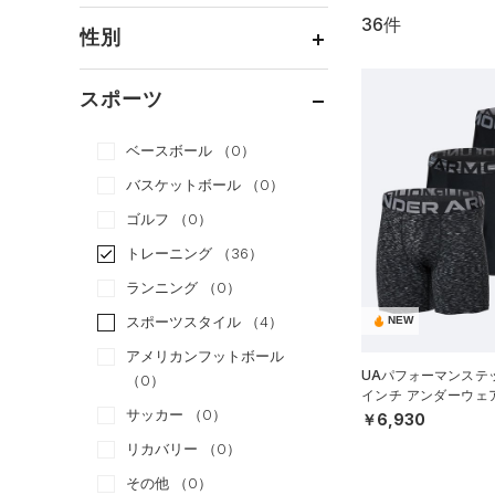
36件
通常価格
（31）
性別
セール
（5）
メンズ
（33）
スポーツ
ウィメンズ
（3）
ベースボール
（0）
ボーイズ
（0）
バスケットボール
（0）
ガールズ
（0）
ゴルフ
（0）
ユニセックス
（0）
トレーニング
（36）
ランニング
（0）
スポーツスタイル
（4）
NEW
アメリカンフットボール
UAパフォーマンステッ
（0）
インチ アンダーウェ
サッカー
（0）
（トレーニング/MEN
￥6,930
リカバリー
（0）
その他
（0）