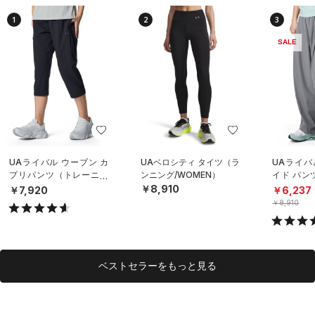
1
2
3
SALE
UAライバル ウーブン カ
UAベロシティ タイツ（ラ
UAライバ
プリパンツ（トレーニン
ンニング/WOMEN）
イド パン
グ/WOMEN）
イル/WOM
￥8,910
￥7,920
￥6,237
￥8,910
ベストセラーをもっと見る