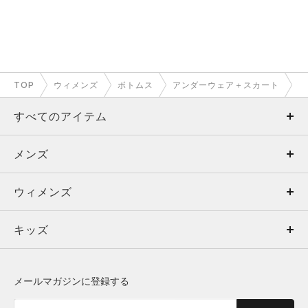
TOP
ウィメンズ
ボトムス
アンダーウェア＋スカート
すべてのアイテム
メンズ
メンズ
ウィメンズ
トップス
ウィメンズ
キッズ
トップス
ボトムス
キッズ
トップス
ボトムス
シューズ
シューズ
メールマガジンに登録する
ボトムス
シューズ
アクセサリー