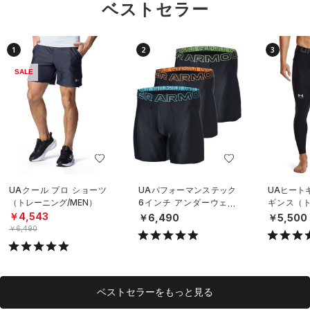
ベストセラー
1
2
3
SALE
UAクール プロ ショーツ
UAパフォーマンステック
UAヒート
（トレーニング/MEN）
6インチ アンダーウェア
ギンス（ト
（3枚セット）（トレーニ
EN）
￥4,543
￥6,490
￥5,500
ング/MEN）
￥6,490
ベストセラーをもっと見る