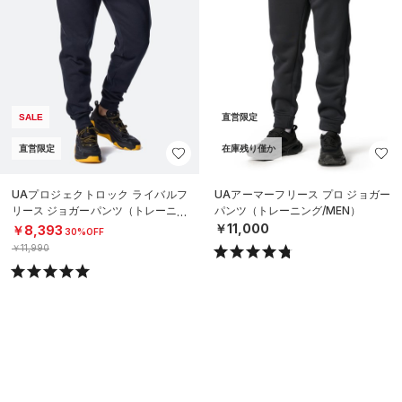
SALE
直営限定
直営限定
在庫残り僅か
UAプロジェクトロック ライバルフ
UAアーマーフリース プロ ジョガー
リース ジョガーパンツ（トレーニン
パンツ（トレーニング/MEN）
グ/MEN）
￥11,000
￥8,393
30%OFF
￥11,990