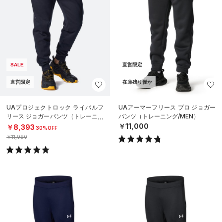
SALE
直営限定
直営限定
在庫残り僅か
UAプロジェクトロック ライバルフ
UAアーマーフリース プロ ジョガー
リース ジョガーパンツ（トレーニン
パンツ（トレーニング/MEN）
グ/MEN）
￥11,000
￥8,393
30%OFF
￥11,990