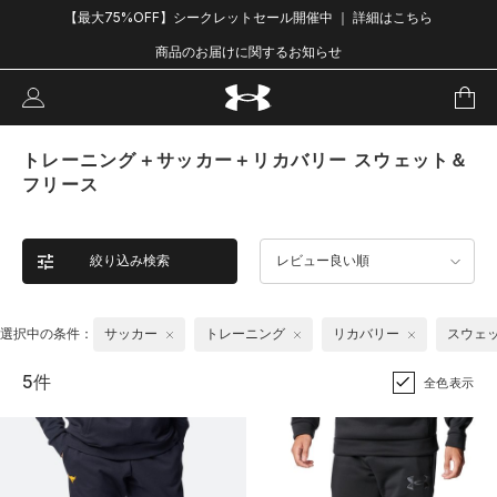
【最大75%OFF】シークレットセール開催中 ｜ 詳細はこちら
商品のお届けに関するお知らせ
トレーニング＋サッカー＋リカバリー スウェット＆
フリース
絞り込み検索
レビュー良い順
選択中の条件：
サッカー
トレーニング
リカバリー
スウェ
5件
全色表示