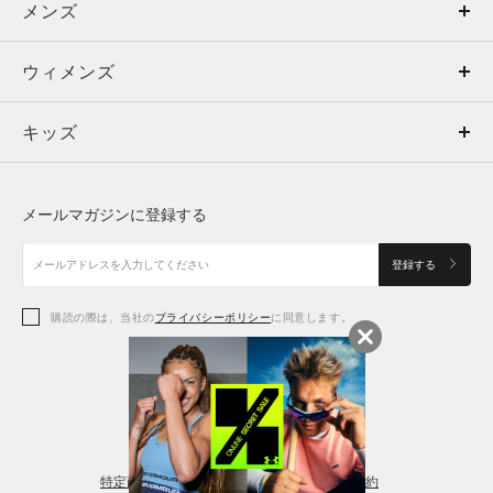
メンズ
メンズ
ウィメンズ
トップス
ウィメンズ
キッズ
トップス
ボトムス
キッズ
トップス
ボトムス
シューズ
シューズ
メールマガジンに登録する
ボトムス
シューズ
アクセサリー
アクセサリー
登録する
シューズ
アクセサリー
購読の際は、当社の
プライバシーポリシー
に同意します。
アクセサリー
スポーツブラ
レギンス＆タイツ
特定商取引法に基づく通販の表記
会員規約