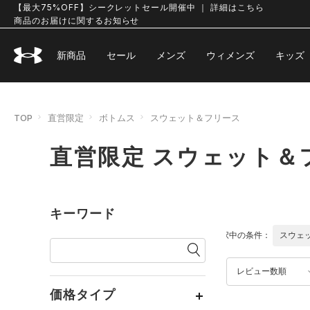
【最大75%OFF】シークレットセール開催中 ｜ 詳細はこちら
商品のお届けに関するお知らせ
新商品
セール
メンズ
ウィメンズ
キッズ
TOP
直営限定
ボトムス
スウェット＆フリース
直営限定 スウェット＆
キーワード
選択中の条件：
スウェ
レビュー数順
価格タイプ