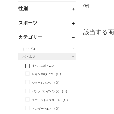
0件
通常価格
（0）
性別
セール
（0）
メンズ
（0）
スポーツ
ウィメンズ
（0）
該当する
ベースボール
（0）
ボーイズ
（0）
カテゴリー
バスケットボール
（0）
ガールズ
（0）
トップス
ゴルフ
（0）
ユニセックス
（0）
ボトムス
トレーニング
すべてのトップス
（0）
すべてのボトムス
ランニング
（0）
（0）
ベースレイヤー
（0）
スポーツスタイル
（0）
レギンス&タイツ
（0）
Tシャツ
アメリカンフットボール
（0）
ショートパンツ
（0）
タンクトップ
（0）
（0）
パンツ(ロングパンツ)
（0）
ポロシャツ
サッカー
（0）
（0）
スウェット＆フリース
（0）
ロングTシャツ
リカバリー
（0）
（0）
アンダーウェア
（0）
パーカー&トレーナー
その他
（0）