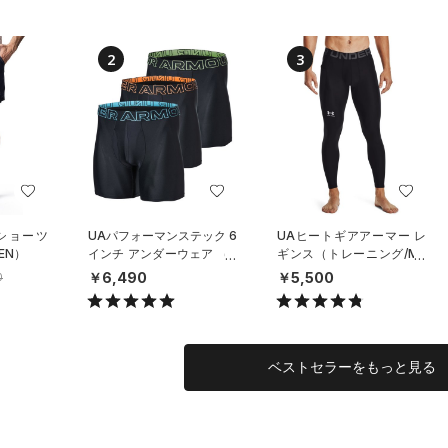
2
3
 ショーツ
UAパフォーマンステック 6
UAヒートギアアーマー レ
EN）
インチ アンダーウェア （3
ギンス（トレーニング/ME
枚セット）（トレーニング/
N）
￥6,490
￥5,500
0
MEN）
ベストセラーをもっと見る