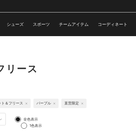
シューズ
スポーツ
チームアイテム
コーディネート
フリース
ット＆フリース
パープル
直営限定
全色表示
1色表示