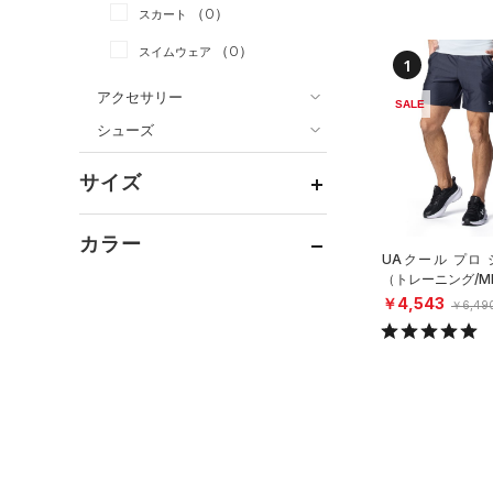
（0）
スカート
（0）
ジャケット
（0）
スイムウェア
（0）
ジャージ
1
（0）
ベスト
アクセサリー
SALE
シューズ
（0）
ダウン・コート
すべてのアクセサリー
（0）
スポーツブラ
すべてのシューズ
（0）
バックパック
サイズ
（0）
（0）
セットアップ
スポーツシューズ
ショルダー＆トートバッグ
（0）
カテゴリーを選択してください。
カラー
（0）
（0）
スイムウェア
スパイク
UAクール プロ
（0）
サックパック
（1）
（トレーニング/M
スポーツスタイルシューズ
￥4,543
（0）
ウェストバッグ
￥6,49
（0）
サンダル
ブラック
ホワイト
ブラウン
グリーン
（0）
ダッフルバッグ
（0）
キャップ＆ビーニー
ブルー
パープル
レッド
イエロー
（0）
ベルト
（0）
グローブ・手袋
オレンジ
その他
（0）