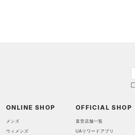
アイウェア
リストバンド＆ヘッドバンド
価格
（0）
（0）
スポーツマスク
テクノロジー
～
（0）
円
円
ソックス
FLOW(フロー)
（0）
在庫
（0）
ネックウォーマー
HOVR(ホバー)
（0）
（0）
スリーブ
在庫あり
CHARGED(チャージド)
（0）
限定
（0）
タオル
MICRO G(マイクロＧ)
（0）
（0）
直営限定
ボール
（0）
TRIBASE(トライベース)
公式サイト限定
（0）
（0）
（0）
イヤホン＆ヘッドホン
在庫残りわずか
（0）
RUSH(ラッシュ)
（0）
（0）
ウォーターボトル
ONLINE SHOP
OFFICIAL SHOP
ISO-CHILL(アイソチル)
（0）
（0）
その他
コレクション
Tech(テック)
（0）
メンズ
直営店舗一覧
プロジェクトロック
（0）
COLDGEAR ARMOUR(コール
ウィメンズ
UAリワードアプリ
ドギアアーマー)
（0）
ステフィン・カリー
（0）