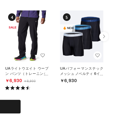
4
5
6
SALE
NEW
NEW
UAライトウエイト ウーブ
UAパフォーマンステック
UAパフ
ン パンツ（トレーニング/
メッシュ ノベルティ 6イン
インチ 
MEN）
チ アンダーウェア （3枚セ
ーウェア
￥6,930
￥6,930
￥2,97
￥9,900
ット）（トレーニング/ME
EN）
N）