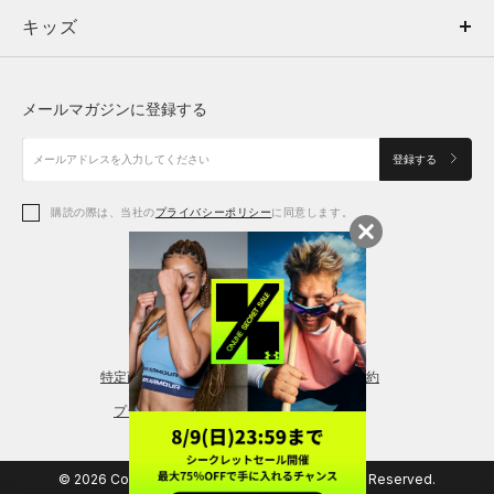
キッズ
トップス
ボトムス
キッズ
トップス
ボトムス
シューズ
シューズ
メールマガジンに登録する
ボトムス
シューズ
アクセサリー
アクセサリー
登録する
シューズ
アクセサリー
購読の際は、当社の
プライバシーポリシー
に同意します。
アクセサリー
スポーツブラ
レギンス＆タイツ
特定商取引法に基づく通販の表記
会員規約
プライバシーポリシー
© 2026 Copyright DOME Corporation. All Rights Reserved.