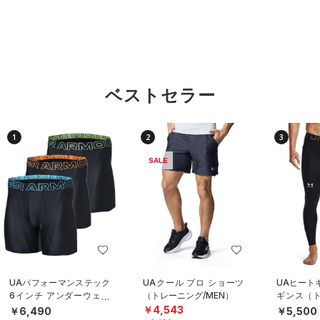
ベストセラー
1
2
3
SALE
UAパフォーマンステック
UAクール プロ ショーツ
UAヒート
6インチ アンダーウェア
（トレーニング/MEN）
ギンス（ト
（3枚セット）（トレーニ
EN）
￥4,543
￥6,490
￥5,500