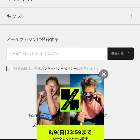
キッズ
トップス
ボトムス
キッズ
トップス
ボトムス
シューズ
シューズ
メールマガジンに登録する
ボトムス
シューズ
アクセサリー
アクセサリー
登録する
シューズ
アクセサリー
購読の際は、当社の
プライバシーポリシー
に同意します。
アクセサリー
スポーツブラ
レギンス＆タイツ
特定商取引法に基づく通販の表記
会員規約
プライバシーポリシー