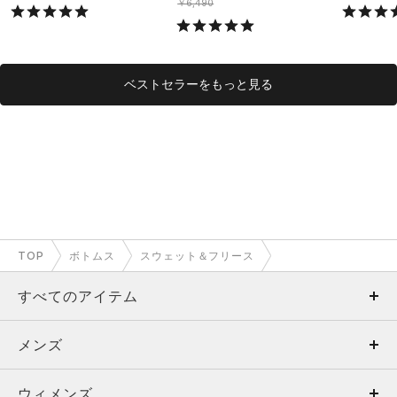
ング/MEN）
￥6,490
ベストセラーをもっと見る
TOP
ボトムス
スウェット＆フリース
すべてのアイテム
メンズ
メンズ
ウィメンズ
トップス
ウィメンズ