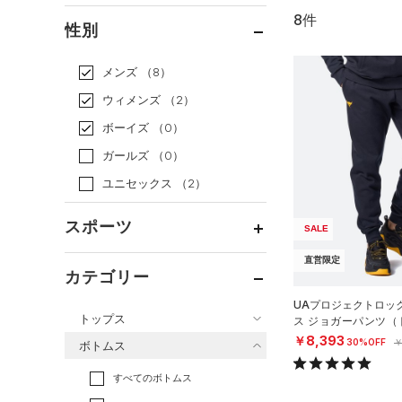
8件
通常価格
（3）
性別
セール
（5）
メンズ
（8）
ウィメンズ
（2）
ボーイズ
（0）
ガールズ
（0）
ユニセックス
（2）
スポーツ
SALE
直営限定
ベースボール
（0）
カテゴリー
バスケットボール
（0）
UAプロジェクトロッ
トップス
ス ジョガーパンツ（
ゴルフ
（0）
N）
￥8,393
30%OFF
￥
ボトムス
トレーニング
すべてのトップス
（4）
すべてのボトムス
ランニング
（0）
（68）
ベースレイヤー