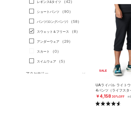
（42）
スポーツスタイル
（4）
レギンス&タイツ
（138）
Tシャツ
アメリカンフットボール
（90）
ショートパンツ
（33）
タンクトップ
（0）
（58）
パンツ(ロングパンツ)
（18）
ポロシャツ
サッカー
（0）
（8）
スウェット＆フリース
（22）
ロングTシャツ
リカバリー
（0）
（29）
アンダーウェア
（11）
パーカー&トレーナー
その他
（0）
（0）
スカート
（31）
ジャケット
（5）
スイムウェア
（9）
ジャージ
SALE
（1）
ベスト
アクセサリー
シューズ
（3）
ダウン・コート
すべてのアクセサリー
UAライバル ライトウ
4パンツ（ライフスタイ
（8）
スポーツブラ
すべてのシューズ
（28）
バックパック
サイズ
￥4,158
30%OFF
￥
（1）
（76）
セットアップ
スポーツシューズ
ショルダー＆トートバッグ
（10）
YXS(120cm)
カラー
（1）
（2）
スイムウェア
スパイク
YS(130cm)
（9）
サックパック
スポーツスタイルシューズ
YM(140cm)
（12）
（8）
ウェストバッグ