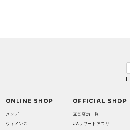
ブラック
ホワイト
ブラウン
グリーン
YL(150cm)
（12）
サンダル
（13）
ダッフルバッグ
YXL(160cm)
（31）
キャップ＆ビーニー
XS
ブルー
パープル
レッド
イエロー
（3）
ベルト
S
（19）
グローブ・手袋
M
オレンジ
その他
（4）
アイウェア
L
リストバンド＆ヘッドバンド
XL
価格
（8）
2XL
（0）
スポーツマスク
3XL
テクノロジー
～
（31）
円
円
ソックス
4XL
FLOW(フロー)
（0）
在庫
5XL
（0）
ネックウォーマー
HOVR(ホバー)
（0）
ONLINE SHOP
OFFICIAL SHOP
6XL
（5）
スリーブ
在庫あり
CHARGED(チャージド)
（0）
限定
（3）
タオル
メンズ
直営店舗一覧
MICRO G(マイクロＧ)
（0）
（0）
直営限定
ボール
（2）
ウィメンズ
UAリワードアプリ
コレクション
TRIBASE(トライベース)