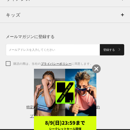
キッズ
トップス
ボトムス
キッズ
トップス
ボトムス
シューズ
シューズ
メールマガジンに登録する
ボトムス
シューズ
アクセサリー
アクセサリー
登録する
シューズ
アクセサリー
購読の際は、当社の
プライバシーポリシー
に同意します。
アクセサリー
スポーツブラ
レギンス＆タイツ
特定商取引法に基づく通販の表記
会員規約
プライバシーポリシー