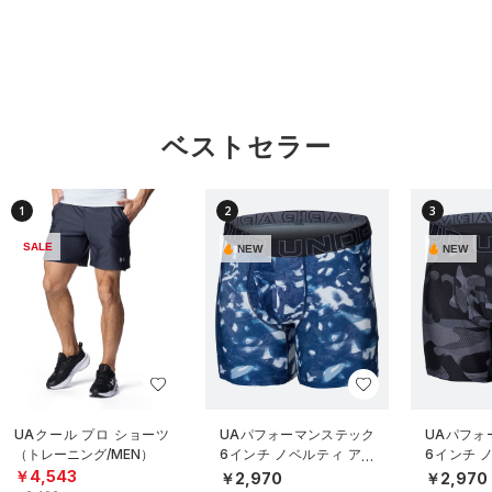
ベストセラー
1
2
3
SALE
NEW
NEW
UAクール プロ ショーツ
UAパフォーマンステック
UAパフォ
（トレーニング/MEN）
6インチ ノベルティ アン
6インチ 
ダーウェア（トレーニン
ダーウェ
￥4,543
￥2,970
￥2,970