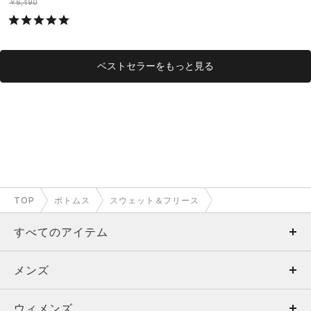
グ/MEN）
グ/MEN）
￥6,490
ベストセラーをもっと見る
TOP
ボトムス
スウェット＆フリース
すべてのアイテム
メンズ
メンズ
ウィメンズ
トップス
ウィメンズ