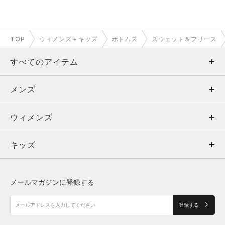
TOP
ウィメンズ＋キッズ
ボトムス
スウェット＆フリース
すべてのアイテム
メンズ
メンズ
ウィメンズ
トップス
ウィメンズ
キッズ
トップス
ボトムス
キッズ
トップス
ボトムス
シューズ
シューズ
メールマガジンに登録する
ボトムス
シューズ
アクセサリー
アクセサリー
登録する