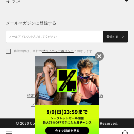
キッズ
トップス
ボトムス
キッズ
トップス
ボトムス
シューズ
シューズ
メールマガジンに登録する
ボトムス
シューズ
アクセサリー
アクセサリー
登録する
シューズ
アクセサリー
購読の際は、当社の
プライバシーポリシー
に同意します。
アクセサリー
スポーツブラ
レギンス＆タイツ
特定商取引法に基づく通販の表記
会員規約
プライバシーポリシー
© 2026 Copyright DOME Corporation. All Rights Reserved.