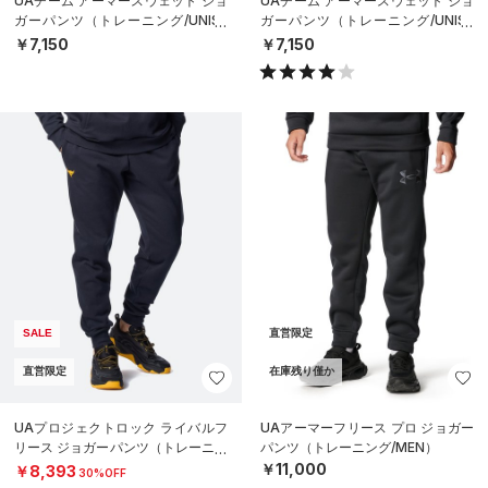
UAチーム アーマースウェット ジョ
UAチーム アーマースウェット ジョ
ガーパンツ（トレーニング/UNISE
ガーパンツ（トレーニング/UNISE
X）
X）
￥7,150
￥7,150
SALE
直営限定
直営限定
在庫残り僅か
UAプロジェクトロック ライバルフ
UAアーマーフリース プロ ジョガー
リース ジョガーパンツ（トレーニン
パンツ（トレーニング/MEN）
グ/MEN）
￥11,000
￥8,393
30%OFF