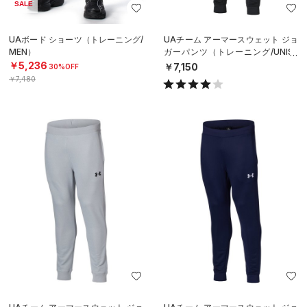
SALE
UAボード ショーツ（トレーニング/
UAチーム アーマースウェット ジョ
MEN）
ガーパンツ（トレーニング/UNISE
X）
￥5,236
￥7,150
30%OFF
￥7,480