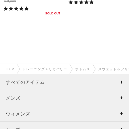
￥11,990
SOLD OUT
TOP
トレーニング＋リカバリー
ボトムス
スウェット＆フリ
すべてのアイテム
メンズ
メンズ
ウィメンズ
トップス
ウィメンズ